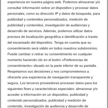
experiencia en nuestra página web. Podemos almacenar y/o
consultar información sobre un dispositivo y procesar datos
Fin de temporada en la Escola d’Atletisme del
personales, como su dirección IP y datos de búsqueda, para
Llebeig de Xàbia
publicidad y contenidos personalizados, medición de
03 de junio de 2019
publicidad y contenidos, investigación de audiencias y
desarrollo de servicios. Además, podemos utilizar datos
precisos de localización geográfica e identificación a través
del escaneado del dispositivo. Tenga en cuenta que su
consentimiento será válido en todos nuestros subdominios.
Puede cambiar o retirar su consentimiento en cualquier
momento haciendo clic en el botón «Preferencias de
consentimiento» situado en la parte inferior de su pantalla.
Respetamos sus decisiones y nos comprometemos a
ofrecerle una experiencia de navegación transparente y
segura. Los terceros proveedores procesan datos para los
siguientes fines y características especiales: almacenar y/o
acceder a información en un dispositivo, publicidad y
contenido personalizados, publicidad y medición de
Dominio xabiero con los triunfos de Moha Rida y
contenido, investigación de audiencia y desarrollo de
Cristina Roselló en la ‘XVII Cursa de Teulada’