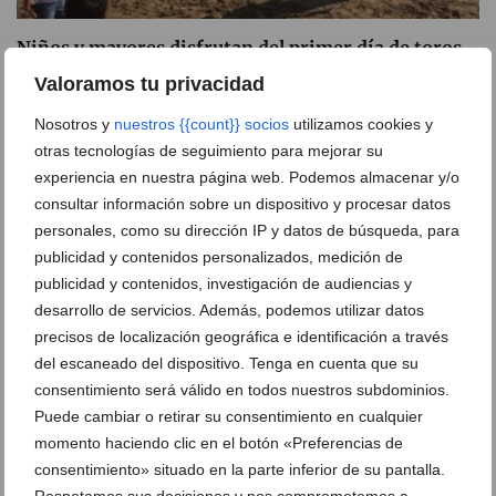
Niños y mayores disfrutan del primer día de toros
16 de junio de 2017
Valoramos tu privacidad
Nosotros y
nuestros {{count}} socios
utilizamos cookies y
otras tecnologías de seguimiento para mejorar su
experiencia en nuestra página web. Podemos almacenar y/o
consultar información sobre un dispositivo y procesar datos
personales, como su dirección IP y datos de búsqueda, para
publicidad y contenidos personalizados, medición de
publicidad y contenidos, investigación de audiencias y
desarrollo de servicios. Además, podemos utilizar datos
precisos de localización geográfica e identificación a través
del escaneado del dispositivo. Tenga en cuenta que su
consentimiento será válido en todos nuestros subdominios.
Puede cambiar o retirar su consentimiento en cualquier
La Generalitat amplía las medidas de seguridad
momento haciendo clic en el botón «Preferencias de
para los festejos de
Bous al Carrer
consentimiento» situado en la parte inferior de su pantalla.