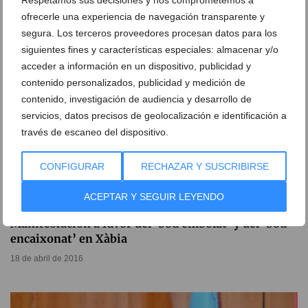
Respetamos sus decisiones y nos comprometemos a
21 de febrero de 2017
ofrecerle una experiencia de navegación transparente y
segura. Los terceros proveedores procesan datos para los
siguientes fines y características especiales: almacenar y/o
acceder a información en un dispositivo, publicidad y
contenido personalizados, publicidad y medición de
contenido, investigación de audiencia y desarrollo de
servicios, datos precisos de geolocalización e identificación a
través de escaneo del dispositivo.
CONFIGURAR
RECHAZAR Y SUSCRIBIRSE
ACEPTAR Y SEGUIR LEYENDO
Manifestación a favor del ‘bou embolat’ y del ‘bou
encaixonat’ en Xàbia
18 de abril de 2016