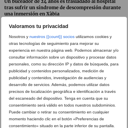
Un buceador de 24 años es trasladado al hospital
tras sufrir un síndrome de descompresión durante
una inmersión en Xàbia
06 de julio de 2026
Valoramos tu privacidad
Nosotros y
nuestros {{count}} socios
utilizamos cookies y
otras tecnologías de seguimiento para mejorar su
experiencia en nuestra página web. Podemos almacenar y/o
consultar información sobre un dispositivo y procesar datos
personales, como su dirección IP y datos de búsqueda, para
publicidad y contenidos personalizados, medición de
publicidad y contenidos, investigación de audiencias y
desarrollo de servicios. Además, podemos utilizar datos
precisos de localización geográfica e identificación a través
del escaneado del dispositivo. Tenga en cuenta que su
consentimiento será válido en todos nuestros subdominios.
Puede cambiar o retirar su consentimiento en cualquier
Un trágico accidente marítimo en Xàbia acaba con
momento haciendo clic en el botón «Preferencias de
la vida de una joven de 35 años de Dénia
consentimiento» situado en la parte inferior de su pantalla.