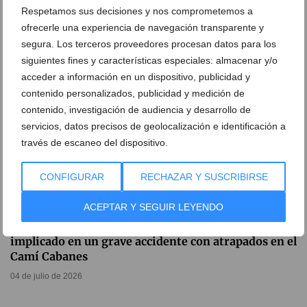
06 de julio de 2026
Respetamos sus decisiones y nos comprometemos a
ofrecerle una experiencia de navegación transparente y
segura. Los terceros proveedores procesan datos para los
siguientes fines y características especiales: almacenar y/o
acceder a información en un dispositivo, publicidad y
contenido personalizados, publicidad y medición de
contenido, investigación de audiencia y desarrollo de
servicios, datos precisos de geolocalización e identificación a
través de escaneo del dispositivo.
CONFIGURAR
RECHAZAR Y SUSCRIBIRSE
ACEPTAR Y SEGUIR LEYENDO
Susto en la carretera de Xàbia: Un coche eléctrico
implicado en un grave accidente con atrapados en el
Camí Cabanes
04 de julio de 2026