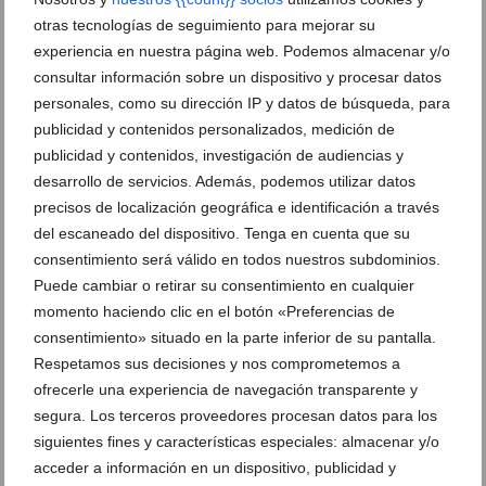
buenas costumbres (pornográficos, violentos,
otras tecnologías de seguimiento para mejorar su
racistas, etc.);
experiencia en nuestra página web. Podemos almacenar y/o
consultar información sobre un dispositivo y procesar datos
induzcan o puedan inducir en el usuario la falsa
personales, como su dirección IP y datos de búsqueda, para
concepción de que AVANT CEM / JÁVEA.COM
publicidad y contenidos personalizados, medición de
suscribe, respalda, se adhiere o, de cualquier
publicidad y contenidos, investigación de audiencias y
manera, apoya las ideas, manifestaciones o
desarrollo de servicios. Además, podemos utilizar datos
expresiones, lícitas o ilícitas, del remitente;
precisos de localización geográfica e identificación a través
resulten inapropiados o no pertinentes con la
del escaneado del dispositivo. Tenga en cuenta que su
consentimiento será válido en todos nuestros subdominios.
actividad de AVANT CEM / JÁVEA.COM, en
Puede cambiar o retirar su consentimiento en cualquier
atención al lugar, contenidos y temática de la
momento haciendo clic en el botón «Preferencias de
página web del remitente.
consentimiento» situado en la parte inferior de su pantalla.
Respetamos sus decisiones y nos comprometemos a
En cualquier caso, AVANT CEM / JÁVEA.COM se
ofrecerle una experiencia de navegación transparente y
reserva el derecho a prohibir los enlaces a su página
segura. Los terceros proveedores procesan datos para los
web y exigir su retirada cuando éstos no cumplan las
siguientes fines y características especiales: almacenar y/o
condiciones exigidas en este apartado.
acceder a información en un dispositivo, publicidad y