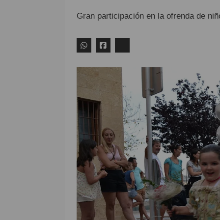
Gran participación en la ofrenda de ni