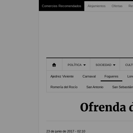
Comercios Recomendados
Alojamientos
Ofertas
Re
POLÍTICA
SOCIEDAD
CULT
Ajedrez Viviente
Carnaval
Fogueres
Lor
Romería del Rocío
San Antonio
San Sebastián
Ofrenda d
23 de junio de 2017 - 02:10