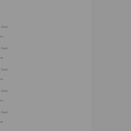
ant
ant
ant
ant
ant