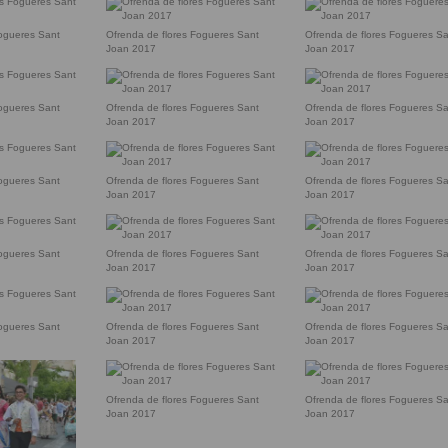
Fogueres Sant
Ofrenda de flores Fogueres Sant
Ofrenda de flores Fogueres S
Joan 2017
Joan 2017
Fogueres Sant
Ofrenda de flores Fogueres Sant
Ofrenda de flores Fogueres S
Joan 2017
Joan 2017
Fogueres Sant
Ofrenda de flores Fogueres Sant
Ofrenda de flores Fogueres S
Joan 2017
Joan 2017
Fogueres Sant
Ofrenda de flores Fogueres Sant
Ofrenda de flores Fogueres S
Joan 2017
Joan 2017
Fogueres Sant
Ofrenda de flores Fogueres Sant
Ofrenda de flores Fogueres S
Joan 2017
Joan 2017
Ofrenda de flores Fogueres Sant
Ofrenda de flores Fogueres S
Joan 2017
Joan 2017