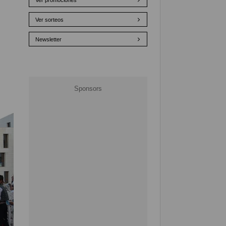
Ver promociones
Ver sorteos
Newsletter