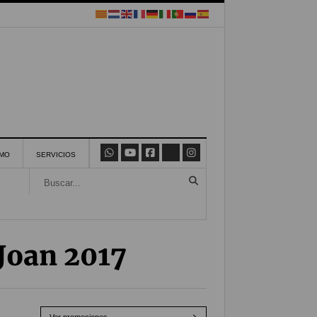
SMO
SERVICIOS
 Joan 2017