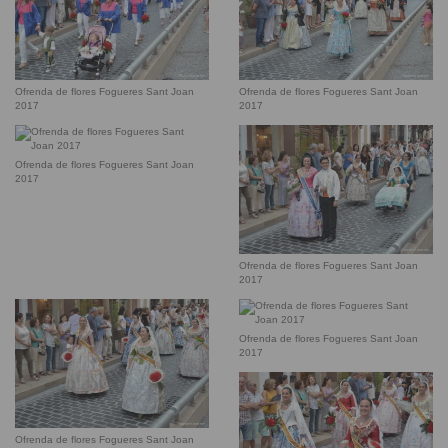
Ofrenda de flores Fogueres Sant Joan
Ofrenda de flores Fogueres Sant Joan
2017
2017
Ofrenda de flores Fogueres Sant Joan
2017
Ofrenda de flores Fogueres Sant Joan
2017
Ofrenda de flores Fogueres Sant Joan
2017
Ofrenda de flores Fogueres Sant Joan