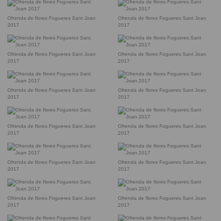
Ofrenda de flores Fogueres Sant Joan
Ofrenda de flores Fogueres Sant Joan
2017
2017
Ofrenda de flores Fogueres Sant Joan
Ofrenda de flores Fogueres Sant Joan
2017
2017
Ofrenda de flores Fogueres Sant Joan
Ofrenda de flores Fogueres Sant Joan
2017
2017
Ofrenda de flores Fogueres Sant Joan
Ofrenda de flores Fogueres Sant Joan
2017
2017
Ofrenda de flores Fogueres Sant Joan
Ofrenda de flores Fogueres Sant Joan
2017
2017
Ofrenda de flores Fogueres Sant Joan
Ofrenda de flores Fogueres Sant Joan
2017
2017