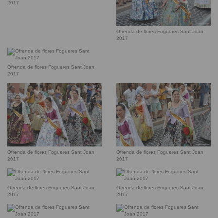
2017
Ofrenda de flores Fogueres Sant Joan
2017
Ofrenda de flores Fogueres Sant Joan
2017
Ofrenda de flores Fogueres Sant Joan
Ofrenda de flores Fogueres Sant Joan
2017
2017
Ofrenda de flores Fogueres Sant Joan
Ofrenda de flores Fogueres Sant Joan
2017
2017