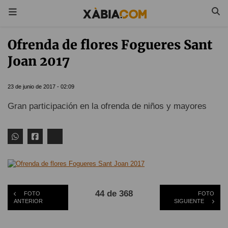
Ofrenda de flores Fogueres Sant
Joan 2017
23 de junio de 2017 - 02:09
Gran participación en la ofrenda de niños y mayores
44 de 368
FOTO
FOTO
ANTERIOR
SIGUIENTE