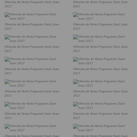
Ofrenda de flores Fogueres Sant Joan
Ofrenda de flores Fogueres Sant Joan
2017
2017
Ofrenda de flores Fogueres Sant Joan
Ofrenda de flores Fogueres Sant Joan
2017
2017
Ofrenda de flores Fogueres Sant Joan
Ofrenda de flores Fogueres Sant Joan
2017
2017
Ofrenda de flores Fogueres Sant Joan
Ofrenda de flores Fogueres Sant Joan
2017
2017
Ofrenda de flores Fogueres Sant Joan
Ofrenda de flores Fogueres Sant Joan
2017
2017
Ofrenda de flores Fogueres Sant Joan
Ofrenda de flores Fogueres Sant Joan
2017
2017
Ofrenda de flores Fogueres Sant Joan
Ofrenda de flores Fogueres Sant Joan