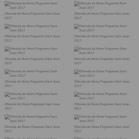
Ofrenda de flores Fogueres Sant Joan
Ofrenda de flores Fogueres Sant Joan
2017
2017
Ofrenda de flores Fogueres Sant Joan
Ofrenda de flores Fogueres Sant Joan
2017
2017
Ofrenda de flores Fogueres Sant Joan
Ofrenda de flores Fogueres Sant Joan
2017
2017
Ofrenda de flores Fogueres Sant Joan
Ofrenda de flores Fogueres Sant Joan
2017
2017
Ofrenda de flores Fogueres Sant Joan
Ofrenda de flores Fogueres Sant Joan
2017
2017
Ofrenda de flores Fogueres Sant Joan
Ofrenda de flores Fogueres Sant Joan
2017
2017