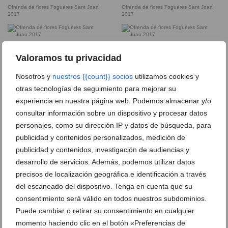
Ofrenda de flores Fogueres Sant Joan
Ofrenda de flores Fogueres Sant Joan
2017
2017
Ofrenda de flores Fogueres Sant Joan
Ofrenda de flores Fogueres Sant Joan
2017
2017
Valoramos tu privacidad
Nosotros y
nuestros {{count}} socios
utilizamos cookies y
Ofrenda de flores Fogueres Sant Joan
Ofrenda de flores Fogueres Sant Joan
otras tecnologías de seguimiento para mejorar su
2017
2017
experiencia en nuestra página web. Podemos almacenar y/o
consultar información sobre un dispositivo y procesar datos
Ofrenda de flores Fogueres Sant Joan
Ofrenda de flores Fogueres Sant Joan
personales, como su dirección IP y datos de búsqueda, para
2017
2017
publicidad y contenidos personalizados, medición de
publicidad y contenidos, investigación de audiencias y
Ofrenda de flores Fogueres Sant Joan
Ofrenda de flores Fogueres Sant Joan
desarrollo de servicios. Además, podemos utilizar datos
2017
2017
precisos de localización geográfica e identificación a través
del escaneado del dispositivo. Tenga en cuenta que su
Ofrenda de flores Fogueres Sant Joan
Ofrenda de flores Fogueres Sant Joan
consentimiento será válido en todos nuestros subdominios.
2017
2017
Puede cambiar o retirar su consentimiento en cualquier
momento haciendo clic en el botón «Preferencias de