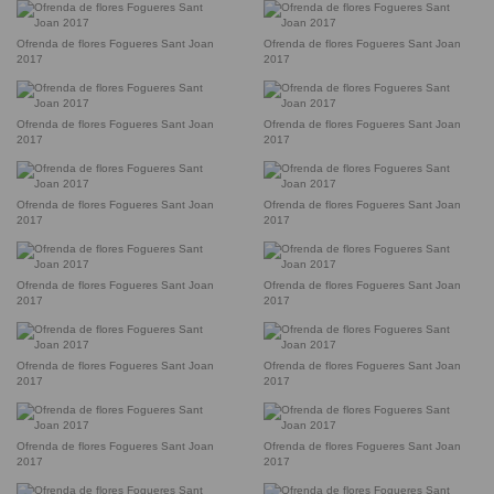
Ofrenda de flores Fogueres Sant Joan
Ofrenda de flores Fogueres Sant Joan
2017
2017
Ofrenda de flores Fogueres Sant Joan
Ofrenda de flores Fogueres Sant Joan
2017
2017
Ofrenda de flores Fogueres Sant Joan
Ofrenda de flores Fogueres Sant Joan
2017
2017
Ofrenda de flores Fogueres Sant Joan
Ofrenda de flores Fogueres Sant Joan
2017
2017
Ofrenda de flores Fogueres Sant Joan
Ofrenda de flores Fogueres Sant Joan
2017
2017
Ofrenda de flores Fogueres Sant Joan
Ofrenda de flores Fogueres Sant Joan
2017
2017