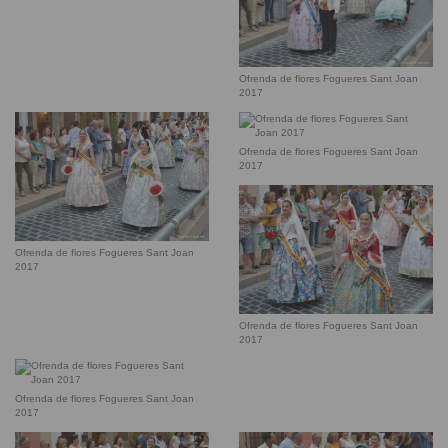
Ofrenda de flores Fogueres Sant Joan
2017
Ofrenda de flores Fogueres Sant Joan
2017
Ofrenda de flores Fogueres Sant Joan
2017
Ofrenda de flores Fogueres Sant Joan
2017
Ofrenda de flores Fogueres Sant Joan
2017