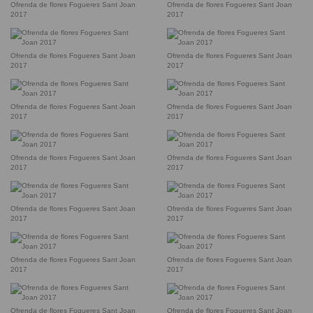
Ofrenda de flores Fogueres Sant Joan
Ofrenda de flores Fogueres Sant Joan
2017
2017
Ofrenda de flores Fogueres Sant Joan
Ofrenda de flores Fogueres Sant Joan
2017
2017
Ofrenda de flores Fogueres Sant Joan
Ofrenda de flores Fogueres Sant Joan
2017
2017
Ofrenda de flores Fogueres Sant Joan
Ofrenda de flores Fogueres Sant Joan
2017
2017
Ofrenda de flores Fogueres Sant Joan
Ofrenda de flores Fogueres Sant Joan
2017
2017
Ofrenda de flores Fogueres Sant Joan
Ofrenda de flores Fogueres Sant Joan
2017
2017
Ofrenda de flores Fogueres Sant Joan
Ofrenda de flores Fogueres Sant Joan