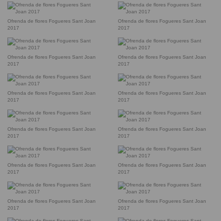
Ofrenda de flores Fogueres Sant Joan
Ofrenda de flores Fogueres Sant Joan
2017
2017
Ofrenda de flores Fogueres Sant Joan
Ofrenda de flores Fogueres Sant Joan
2017
2017
Ofrenda de flores Fogueres Sant Joan
Ofrenda de flores Fogueres Sant Joan
2017
2017
Ofrenda de flores Fogueres Sant Joan
Ofrenda de flores Fogueres Sant Joan
2017
2017
Ofrenda de flores Fogueres Sant Joan
Ofrenda de flores Fogueres Sant Joan
2017
2017
Ofrenda de flores Fogueres Sant Joan
Ofrenda de flores Fogueres Sant Joan
2017
2017