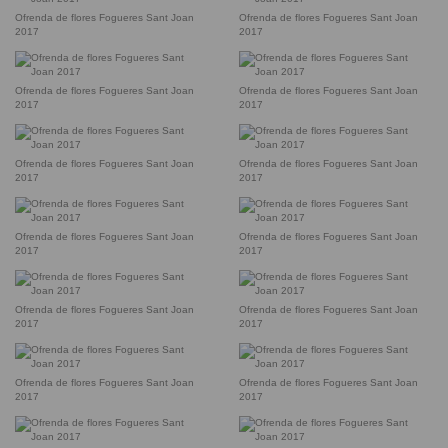
Ofrenda de flores Fogueres Sant Joan
Ofrenda de flores Fogueres Sant Joan
2017
2017
Ofrenda de flores Fogueres Sant Joan
Ofrenda de flores Fogueres Sant Joan
2017
2017
Ofrenda de flores Fogueres Sant Joan
Ofrenda de flores Fogueres Sant Joan
2017
2017
Ofrenda de flores Fogueres Sant Joan
Ofrenda de flores Fogueres Sant Joan
2017
2017
Ofrenda de flores Fogueres Sant Joan
Ofrenda de flores Fogueres Sant Joan
2017
2017
Ofrenda de flores Fogueres Sant Joan
Ofrenda de flores Fogueres Sant Joan
2017
2017