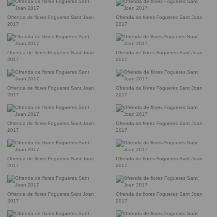
Ofrenda de flores Fogueres Sant Joan
Ofrenda de flores Fogueres Sant Joan
2017
2017
Ofrenda de flores Fogueres Sant Joan
Ofrenda de flores Fogueres Sant Joan
2017
2017
Ofrenda de flores Fogueres Sant Joan
Ofrenda de flores Fogueres Sant Joan
2017
2017
Ofrenda de flores Fogueres Sant Joan
Ofrenda de flores Fogueres Sant Joan
2017
2017
Ofrenda de flores Fogueres Sant Joan
Ofrenda de flores Fogueres Sant Joan
2017
2017
Ofrenda de flores Fogueres Sant Joan
Ofrenda de flores Fogueres Sant Joan
2017
2017