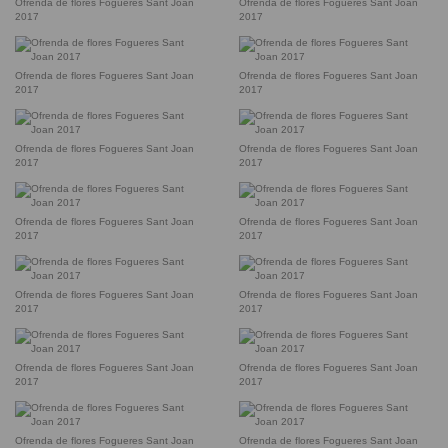
Ofrenda de flores Fogueres Sant Joan
Ofrenda de flores Fogueres Sant Joan
2017
2017
Ofrenda de flores Fogueres Sant Joan
Ofrenda de flores Fogueres Sant Joan
2017
2017
Ofrenda de flores Fogueres Sant Joan
Ofrenda de flores Fogueres Sant Joan
2017
2017
Ofrenda de flores Fogueres Sant Joan
Ofrenda de flores Fogueres Sant Joan
2017
2017
Ofrenda de flores Fogueres Sant Joan
Ofrenda de flores Fogueres Sant Joan
2017
2017
Ofrenda de flores Fogueres Sant Joan
Ofrenda de flores Fogueres Sant Joan
2017
2017
Ofrenda de flores Fogueres Sant Joan
Ofrenda de flores Fogueres Sant Joan