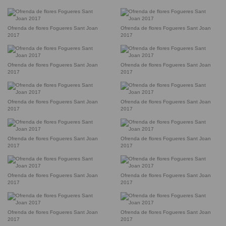
Ofrenda de flores Fogueres Sant Joan
Ofrenda de flores Fogueres Sant Joan
2017
2017
Ofrenda de flores Fogueres Sant Joan
Ofrenda de flores Fogueres Sant Joan
2017
2017
Ofrenda de flores Fogueres Sant Joan
Ofrenda de flores Fogueres Sant Joan
2017
2017
Ofrenda de flores Fogueres Sant Joan
Ofrenda de flores Fogueres Sant Joan
2017
2017
Ofrenda de flores Fogueres Sant Joan
Ofrenda de flores Fogueres Sant Joan
2017
2017
Ofrenda de flores Fogueres Sant Joan
Ofrenda de flores Fogueres Sant Joan
2017
2017