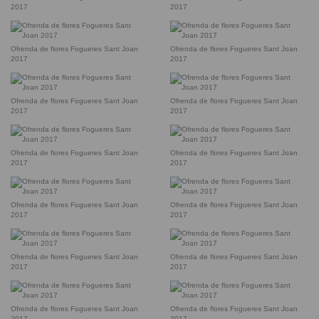
2017
2017
Ofrenda de flores Fogueres Sant Joan
Ofrenda de flores Fogueres Sant Joan
2017
2017
Ofrenda de flores Fogueres Sant Joan
Ofrenda de flores Fogueres Sant Joan
2017
2017
Ofrenda de flores Fogueres Sant Joan
Ofrenda de flores Fogueres Sant Joan
2017
2017
Ofrenda de flores Fogueres Sant Joan
Ofrenda de flores Fogueres Sant Joan
2017
2017
Ofrenda de flores Fogueres Sant Joan
Ofrenda de flores Fogueres Sant Joan
2017
2017
Ofrenda de flores Fogueres Sant Joan
Ofrenda de flores Fogueres Sant Joan
2017
2017