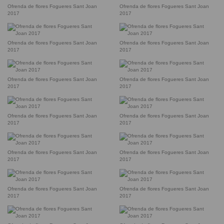
Ofrenda de flores Fogueres Sant Joan
Ofrenda de flores Fogueres Sant Joan
2017
2017
Ofrenda de flores Fogueres Sant Joan
Ofrenda de flores Fogueres Sant Joan
2017
2017
Ofrenda de flores Fogueres Sant Joan
Ofrenda de flores Fogueres Sant Joan
2017
2017
Ofrenda de flores Fogueres Sant Joan
Ofrenda de flores Fogueres Sant Joan
2017
2017
Ofrenda de flores Fogueres Sant Joan
Ofrenda de flores Fogueres Sant Joan
2017
2017
Ofrenda de flores Fogueres Sant Joan
Ofrenda de flores Fogueres Sant Joan
2017
2017