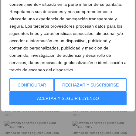
consentimiento» situado en la parte inferior de su pantalla.
2017
2017
Respetamos sus decisiones y nos comprometemos a
ofrecerle una experiencia de navegación transparente y
Ofrenda de flores Fogueres Sant Joan
Ofrenda de flores Fogueres Sant Joan
segura. Los terceros proveedores procesan datos para los
2017
2017
siguientes fines y características especiales: almacenar y/o
acceder a información en un dispositivo, publicidad y
Ofrenda de flores Fogueres Sant Joan
Ofrenda de flores Fogueres Sant Joan
contenido personalizados, publicidad y medición de
2017
2017
contenido, investigación de audiencia y desarrollo de
servicios, datos precisos de geolocalización e identificación a
Ofrenda de flores Fogueres Sant Joan
Ofrenda de flores Fogueres Sant Joan
través de escaneo del dispositivo.
2017
2017
CONFIGURAR
RECHAZAR Y SUSCRIBIRSE
Ofrenda de flores Fogueres Sant Joan
Ofrenda de flores Fogueres Sant Joan
2017
2017
ACEPTAR Y SEGUIR LEYENDO
Ofrenda de flores Fogueres Sant Joan
Ofrenda de flores Fogueres Sant Joan
2017
2017
Ofrenda de flores Fogueres Sant Joan
Ofrenda de flores Fogueres Sant Joan