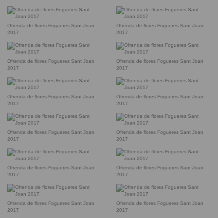
Ofrenda de flores Fogueres Sant Joan
Ofrenda de flores Fogueres Sant Joan
2017
2017
Ofrenda de flores Fogueres Sant Joan
Ofrenda de flores Fogueres Sant Joan
2017
2017
Ofrenda de flores Fogueres Sant Joan
Ofrenda de flores Fogueres Sant Joan
2017
2017
Ofrenda de flores Fogueres Sant Joan
Ofrenda de flores Fogueres Sant Joan
2017
2017
Ofrenda de flores Fogueres Sant Joan
Ofrenda de flores Fogueres Sant Joan
2017
2017
Ofrenda de flores Fogueres Sant Joan
Ofrenda de flores Fogueres Sant Joan
2017
2017