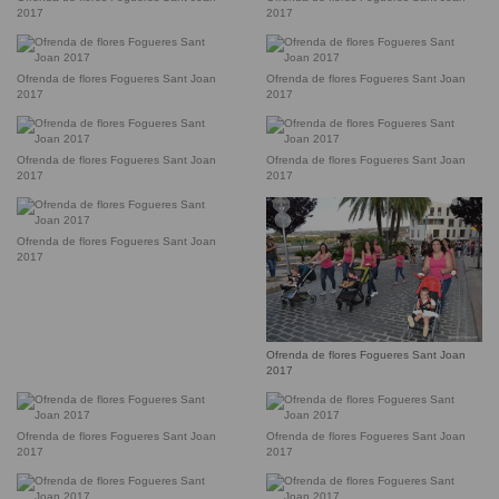
2017
2017
Ofrenda de flores Fogueres Sant Joan
Ofrenda de flores Fogueres Sant Joan
2017
2017
Ofrenda de flores Fogueres Sant Joan
Ofrenda de flores Fogueres Sant Joan
2017
2017
Ofrenda de flores Fogueres Sant Joan
2017
Ofrenda de flores Fogueres Sant Joan
2017
Ofrenda de flores Fogueres Sant Joan
Ofrenda de flores Fogueres Sant Joan
2017
2017