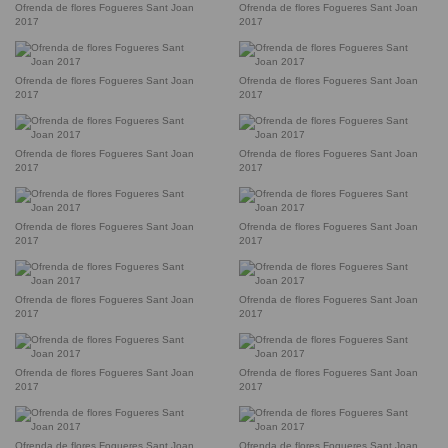
Ofrenda de flores Fogueres Sant Joan
Ofrenda de flores Fogueres Sant Joan
2017
2017
Ofrenda de flores Fogueres Sant Joan
Ofrenda de flores Fogueres Sant Joan
2017
2017
Ofrenda de flores Fogueres Sant Joan
Ofrenda de flores Fogueres Sant Joan
2017
2017
Ofrenda de flores Fogueres Sant Joan
Ofrenda de flores Fogueres Sant Joan
2017
2017
Ofrenda de flores Fogueres Sant Joan
Ofrenda de flores Fogueres Sant Joan
2017
2017
Ofrenda de flores Fogueres Sant Joan
Ofrenda de flores Fogueres Sant Joan
2017
2017
Ofrenda de flores Fogueres Sant Joan
Ofrenda de flores Fogueres Sant Joan