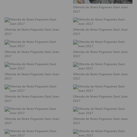
Ofrenda de flores Fogueres Sant Joan
2017
Ofrenda de flores Fogueres Sant Joan
Ofrenda de flores Fogueres Sant Joan
2017
2017
Ofrenda de flores Fogueres Sant Joan
Ofrenda de flores Fogueres Sant Joan
2017
2017
Ofrenda de flores Fogueres Sant Joan
Ofrenda de flores Fogueres Sant Joan
2017
2017
Ofrenda de flores Fogueres Sant Joan
Ofrenda de flores Fogueres Sant Joan
2017
2017
Ofrenda de flores Fogueres Sant Joan
Ofrenda de flores Fogueres Sant Joan
2017
2017