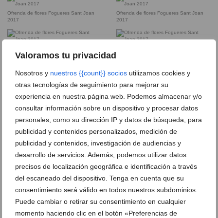
Ofrenda de flores Fogueres Sant Joan
Ofrenda de flores Fogueres Sant Joan
2017
2017
Ofrenda de flores Fogueres Sant Joan
Ofrenda de flores Fogueres Sant Joan
Valoramos tu privacidad
2017
2017
Nosotros y
nuestros {{count}} socios
utilizamos cookies y
otras tecnologías de seguimiento para mejorar su
Ofrenda de flores Fogueres Sant Joan
Ofrenda de flores Fogueres Sant Joan
2017
2017
experiencia en nuestra página web. Podemos almacenar y/o
consultar información sobre un dispositivo y procesar datos
personales, como su dirección IP y datos de búsqueda, para
Ofrenda de flores Fogueres Sant Joan
Ofrenda de flores Fogueres Sant Joan
2017
2017
publicidad y contenidos personalizados, medición de
publicidad y contenidos, investigación de audiencias y
desarrollo de servicios. Además, podemos utilizar datos
Ofrenda de flores Fogueres Sant Joan
Ofrenda de flores Fogueres Sant Joan
2017
2017
precisos de localización geográfica e identificación a través
del escaneado del dispositivo. Tenga en cuenta que su
consentimiento será válido en todos nuestros subdominios.
Ofrenda de flores Fogueres Sant Joan
Ofrenda de flores Fogueres Sant Joan
2017
2017
Puede cambiar o retirar su consentimiento en cualquier
momento haciendo clic en el botón «Preferencias de