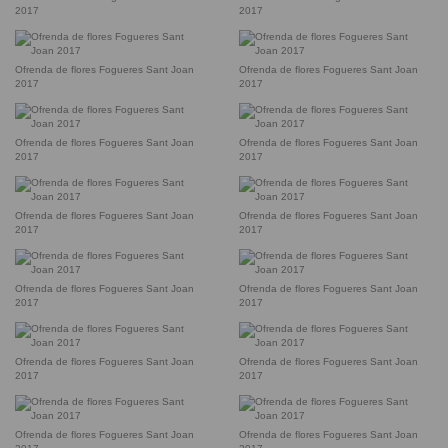
2017
2017
Ofrenda de flores Fogueres Sant Joan
Ofrenda de flores Fogueres Sant Joan
2017
2017
Ofrenda de flores Fogueres Sant Joan
Ofrenda de flores Fogueres Sant Joan
2017
2017
Ofrenda de flores Fogueres Sant Joan
Ofrenda de flores Fogueres Sant Joan
2017
2017
Ofrenda de flores Fogueres Sant Joan
Ofrenda de flores Fogueres Sant Joan
2017
2017
Ofrenda de flores Fogueres Sant Joan
Ofrenda de flores Fogueres Sant Joan
2017
2017
Ofrenda de flores Fogueres Sant Joan
Ofrenda de flores Fogueres Sant Joan