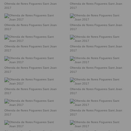
Ofrenda de flores Fogueres Sant Joan
Ofrenda de flores Fogueres Sant Joan
2017
2017
Ofrenda de flores Fogueres Sant Joan
Ofrenda de flores Fogueres Sant Joan
2017
2017
Ofrenda de flores Fogueres Sant Joan
Ofrenda de flores Fogueres Sant Joan
2017
2017
Ofrenda de flores Fogueres Sant Joan
Ofrenda de flores Fogueres Sant Joan
2017
2017
Ofrenda de flores Fogueres Sant Joan
Ofrenda de flores Fogueres Sant Joan
2017
2017
Ofrenda de flores Fogueres Sant Joan
Ofrenda de flores Fogueres Sant Joan
2017
2017