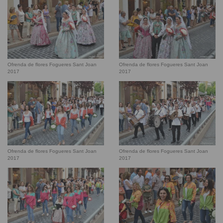
Ofrenda de flores Fogueres Sant Joan
Ofrenda de flores Fogueres Sant Joan
2017
2017
Ofrenda de flores Fogueres Sant Joan
Ofrenda de flores Fogueres Sant Joan
2017
2017