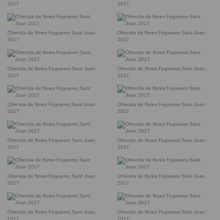
2017
2017
Ofrenda de flores Fogueres Sant Joan
Ofrenda de flores Fogueres Sant Joan
2017
2017
Ofrenda de flores Fogueres Sant Joan
Ofrenda de flores Fogueres Sant Joan
2017
2017
Ofrenda de flores Fogueres Sant Joan
Ofrenda de flores Fogueres Sant Joan
2017
2017
Ofrenda de flores Fogueres Sant Joan
Ofrenda de flores Fogueres Sant Joan
2017
2017
Ofrenda de flores Fogueres Sant Joan
Ofrenda de flores Fogueres Sant Joan
2017
2017
Ofrenda de flores Fogueres Sant Joan
Ofrenda de flores Fogueres Sant Joan
2017
2017