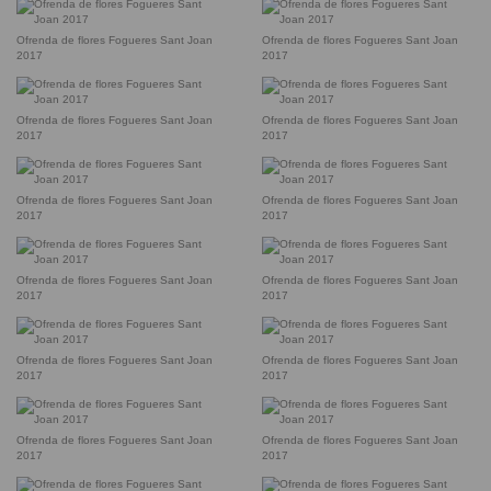
Ofrenda de flores Fogueres Sant Joan
Ofrenda de flores Fogueres Sant Joan
2017
2017
Ofrenda de flores Fogueres Sant Joan
Ofrenda de flores Fogueres Sant Joan
2017
2017
Ofrenda de flores Fogueres Sant Joan
Ofrenda de flores Fogueres Sant Joan
2017
2017
Ofrenda de flores Fogueres Sant Joan
Ofrenda de flores Fogueres Sant Joan
2017
2017
Ofrenda de flores Fogueres Sant Joan
Ofrenda de flores Fogueres Sant Joan
2017
2017
Ofrenda de flores Fogueres Sant Joan
Ofrenda de flores Fogueres Sant Joan
2017
2017