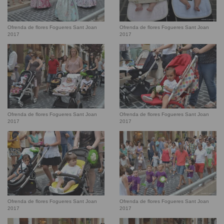
Ofrenda de flores Fogueres Sant Joan
Ofrenda de flores Fogueres Sant Joan
2017
2017
Ofrenda de flores Fogueres Sant Joan
Ofrenda de flores Fogueres Sant Joan
2017
2017
Ofrenda de flores Fogueres Sant Joan
Ofrenda de flores Fogueres Sant Joan
2017
2017