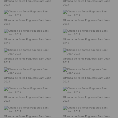
Ofrenda de flores Fogueres Sant Joan
Ofrenda de flores Fogueres Sant Joan
2017
2017
Ofrenda de flores Fogueres Sant Joan
Ofrenda de flores Fogueres Sant Joan
2017
2017
Ofrenda de flores Fogueres Sant Joan
Ofrenda de flores Fogueres Sant Joan
2017
2017
Ofrenda de flores Fogueres Sant Joan
Ofrenda de flores Fogueres Sant Joan
2017
2017
Ofrenda de flores Fogueres Sant Joan
Ofrenda de flores Fogueres Sant Joan
2017
2017
Ofrenda de flores Fogueres Sant Joan
Ofrenda de flores Fogueres Sant Joan
2017
2017
Ofrenda de flores Fogueres Sant Joan
Ofrenda de flores Fogueres Sant Joan