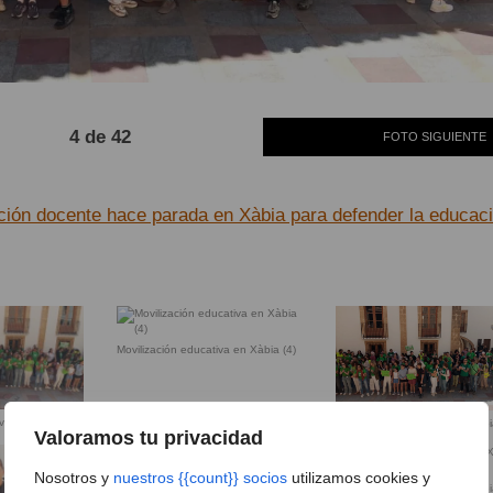
4 de 42
FOTO SIGUIENTE
ción docente hace parada en Xàbia para defender la educac
Movilización educativa en Xàbia (4)
iva en Xàbia (3)
Movilización educativa en Xàbi
Valoramos tu privacidad
Nosotros y
nuestros {{count}} socios
utilizamos cookies y
Movilización educativa en Xàbi