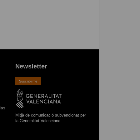
Newsletter
Suscribirme
ias
Mitjà de comunicació subvencionat per
la Generalitat Valenciana