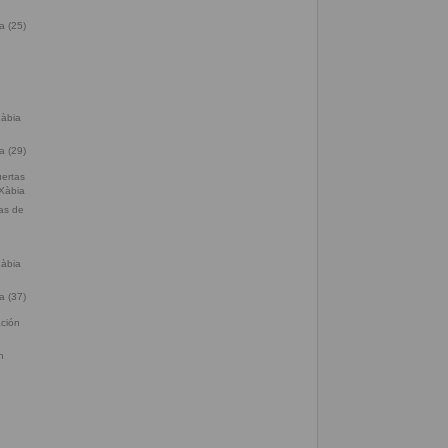
a (25)
a (29)
tas de
a (37)
n