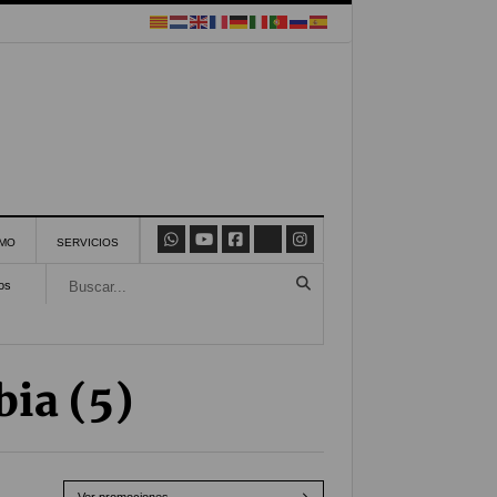
SMO
SERVICIOS
os
bia (5)