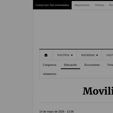
Comercios Recomendados
Alojamientos
Ofertas
Re
POLÍTICA
SOCIEDAD
CULT
Congresos
Educación
Excursiones
Feri
Urbanismo
Movili
14 de mayo de 2026 - 13:36