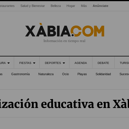
staurantes
Salud y Bienestar
Belleza
Hogar
Más
Anúnciate
Información en tiempo real
URA
FIESTAS
DEPORTES
AGENDA
DEBATE
TURI
as
Gastronomía
Naturaleza
Ocio
Playas
Solidaridad
Suces
zación educativa en Xà