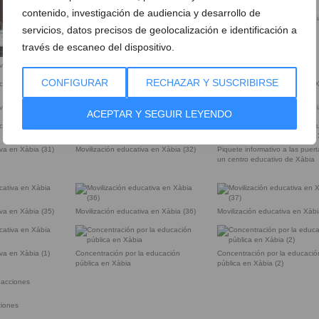
contenido, investigación de audiencia y desarrollo de
Movilización educativa en Xàbia (24)
Movilización educativa en Xàbi
servicios, datos precisos de geolocalización e identificación a
través de escaneo del dispositivo.
iva en Xàbia (23)
CONFIGURAR
RECHAZAR Y SUSCRIBIRSE
Movilización educativa en Xàbia
iva en Xàbia (27)
Movilización educativa en Xàbi
ACEPTAR Y SEGUIR LEYENDO
iva en Xàbia (31)
Movilización educativa en Xàbia (32)
Piquete informativo a las puer
un centro educativo de Xàbia
iva en Xàbia (35)
Movilización educativa en Xàbia (36)
Movilización educativa en Xàbi
iva en Xàbia (1)
Concentración por la educación
Concentración por la educació
pública en Xàbia
pública en Xàbia (2)
ciones