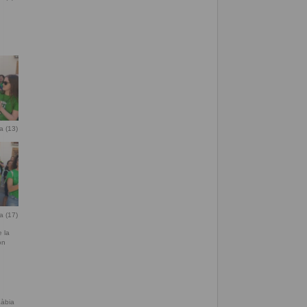
a (13)
a (17)