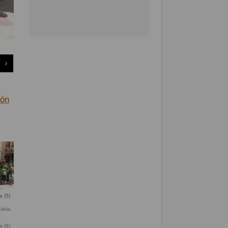
ión
a (5)
a (9)