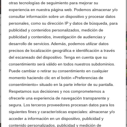
otras tecnologías de seguimiento para mejorar su
experiencia en nuestra página web. Podemos almacenar y/o
consultar información sobre un dispositivo y procesar datos
iva en Xàbia (7)
Movilización educativa en Xàbia (8)
personales, como su dirección IP y datos de búsqueda, para
publicidad y contenidos personalizados, medición de
iva en Xàbia (11)
Movilización educativa en Xàbia (12)
publicidad y contenidos, investigación de audiencias y
desarrollo de servicios. Además, podemos utilizar datos
precisos de localización geográfica e identificación a través
Movilización educativa en Xàbi
del escaneado del dispositivo. Tenga en cuenta que su
consentimiento será válido en todos nuestros subdominios.
iva en Xàbia (15)
Movilización educativa en Xàbia (16)
Puede cambiar o retirar su consentimiento en cualquier
momento haciendo clic en el botón «Preferencias de
consentimiento» situado en la parte inferior de su pantalla.
Movilización educativa en Xàbi
Respetamos sus decisiones y nos comprometemos a
ofrecerle una experiencia de navegación transparente y
segura. Los terceros proveedores procesan datos para los
iva en Xàbia (19)
Movilización educativa en Xàbia (20)
Centenares de docentes de la
siguientes fines y características especiales: almacenar y/o
Marina Alta en la movilización
educativa en Xàbia
acceder a información en un dispositivo, publicidad y
contenido personalizados, publicidad y medición de