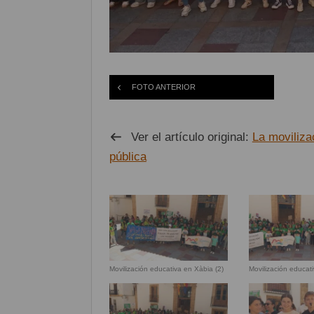
FOTO ANTERIOR
Ver el artículo original:
La moviliza
pública
Movilización educativa en Xàbia (2)
Movilización educat