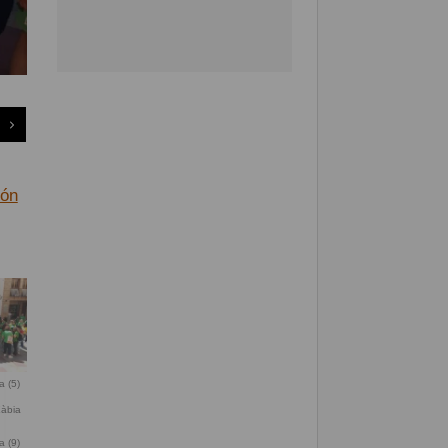
ión
a (5)
a (9)