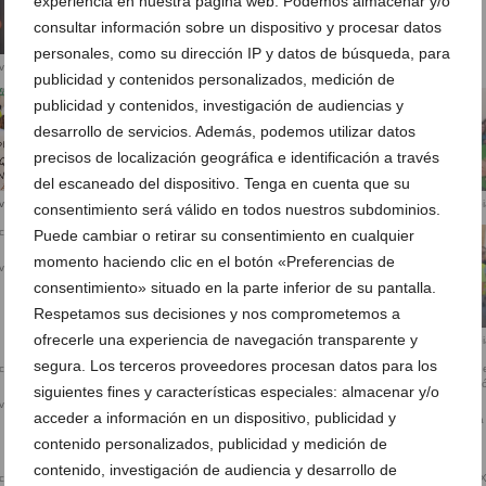
experiencia en nuestra página web. Podemos almacenar y/o
consultar información sobre un dispositivo y procesar datos
personales, como su dirección IP y datos de búsqueda, para
iva en Xàbia (7)
publicidad y contenidos personalizados, medición de
publicidad y contenidos, investigación de audiencias y
desarrollo de servicios. Además, podemos utilizar datos
Movilización educativa en Xàbia (12)
precisos de localización geográfica e identificación a través
del escaneado del dispositivo. Tenga en cuenta que su
Movilización educativa en Xàbi
iva en Xàbia (11)
consentimiento será válido en todos nuestros subdominios.
Puede cambiar o retirar su consentimiento en cualquier
momento haciendo clic en el botón «Preferencias de
iva en Xàbia (15)
Movilización educativa en Xàbia (16)
consentimiento» situado en la parte inferior de su pantalla.
Respetamos sus decisiones y nos comprometemos a
ofrecerle una experiencia de navegación transparente y
Movilización educativa en Xàbi
segura. Los terceros proveedores procesan datos para los
siguientes fines y características especiales: almacenar y/o
iva en Xàbia (19)
Movilización educativa en Xàbia (20)
acceder a información en un dispositivo, publicidad y
Centenares de docentes de la
Marina Alta en la movilización
contenido personalizados, publicidad y medición de
educativa en Xàbia
contenido, investigación de audiencia y desarrollo de