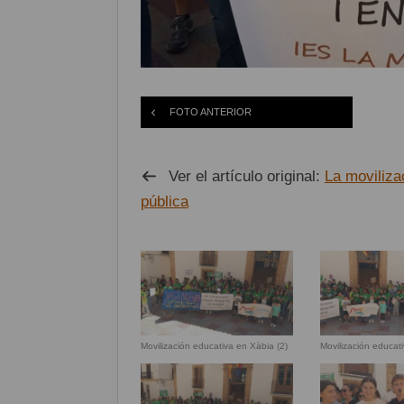
FOTO ANTERIOR
Ver el artículo original:
La moviliza
pública
Movilización educativa en Xàbia (2)
Movilización educat