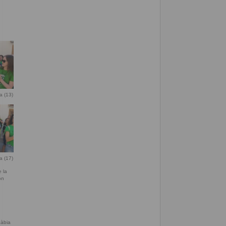
a (13)
a (17)