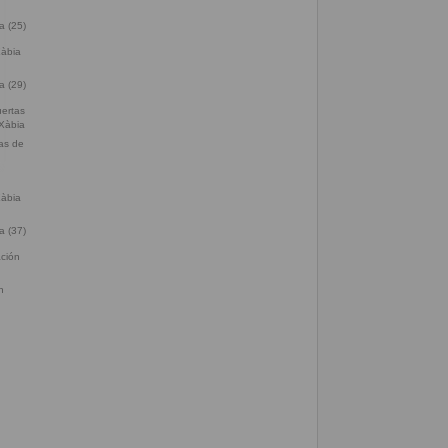
a (25)
a (29)
tas de
a (37)
n