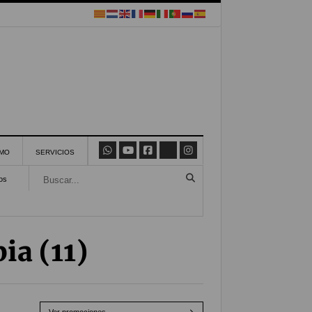
SMO
SERVICIOS
os
ia (11)