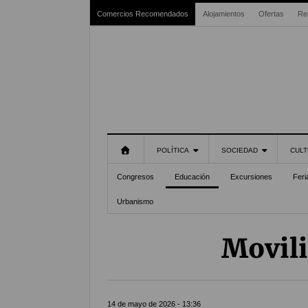
Comercios Recomendados
Alojamientos
Ofertas
Re
POLÍTICA
SOCIEDAD
CULT
Congresos
Educación
Excursiones
Feri
Urbanismo
Movili
14 de mayo de 2026 - 13:36