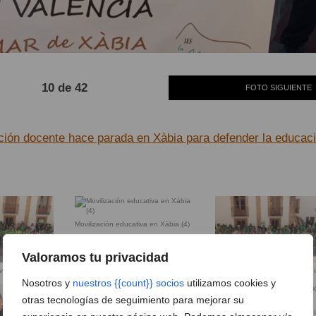
10 de 42
FOTO SIGUIENTE
ción docente hace parada en Xàbia para defender la educac
Movilización educativa en Xàbia (4)
Valoramos tu privacidad
iva en Xàbia (3)
Movilización educativa en Xàbi
Nosotros y
nuestros {{count}} socios
utilizamos cookies y
otras tecnologías de seguimiento para mejorar su
Movilización educativa en Xàbia (8)
Movilización educativa en Xàbi