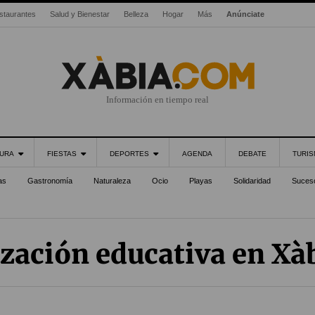
staurantes
Salud y Bienestar
Belleza
Hogar
Más
Anúnciate
Información en tiempo real
URA
FIESTAS
DEPORTES
AGENDA
DEBATE
TURI
as
Gastronomía
Naturaleza
Ocio
Playas
Solidaridad
Suces
zación educativa en Xàb