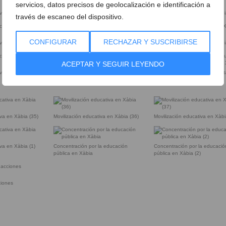
servicios, datos precisos de geolocalización e identificación a
iva en Xàbia (23)
Movilización educativa en Xàbia (24)
Movilización educativa en Xàbi
través de escaneo del dispositivo.
Movilización educativa en Xàbia
CONFIGURAR
RECHAZAR Y SUSCRIBIRSE
iva en Xàbia (27)
Movilización educativa en Xàbi
ACEPTAR Y SEGUIR LEYENDO
iva en Xàbia (31)
Movilización educativa en Xàbia (32)
Piquete informativo a las puer
un centro educativo de Xàbia
iva en Xàbia (35)
Movilización educativa en Xàbia (36)
Movilización educativa en Xàbi
iva en Xàbia (1)
Concentración por la educación
Concentración por la educació
pública en Xàbia
pública en Xàbia (2)
ciones