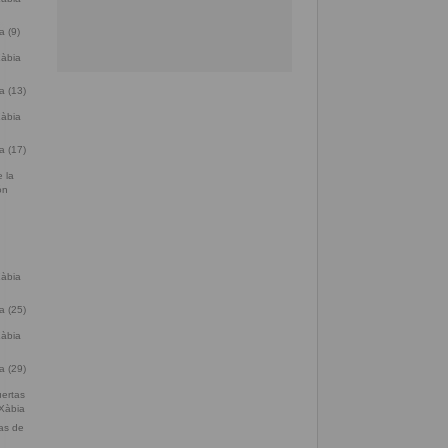
a (9)
a (13)
a (17)
a (25)
a (29)
tas de