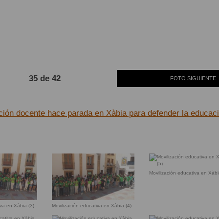
35 de 42
FOTO SIGUIENTE
ción docente hace parada en Xàbia para defender la educac
Movilización educativa en Xàbi
iva en Xàbia (3)
Movilización educativa en Xàbia (4)