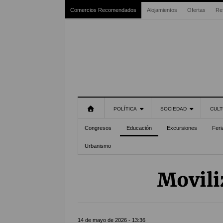
Comercios Recomendados
Alojamientos
Ofertas
Re
POLÍTICA
SOCIEDAD
CULT
Congresos
Educación
Excursiones
Feri
Urbanismo
Movili
14 de mayo de 2026 - 13:36