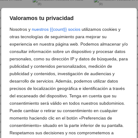
iva en Xàbia (7)
Movilización educativa en Xàbia (8)
Movilización educativa en Xàbi
Valoramos tu privacidad
iva en Xàbia (11)
Movilización educativa en Xàbia (12)
Movilización educativa en Xàbi
Nosotros y
nuestros {{count}} socios
utilizamos cookies y
otras tecnologías de seguimiento para mejorar su
experiencia en nuestra página web. Podemos almacenar y/o
iva en Xàbia (15)
Movilización educativa en Xàbia (16)
Movilización educativa en Xàbi
consultar información sobre un dispositivo y procesar datos
personales, como su dirección IP y datos de búsqueda, para
iva en Xàbia (19)
Movilización educativa en Xàbia (20)
publicidad y contenidos personalizados, medición de
Centenares de docentes de la
publicidad y contenidos, investigación de audiencias y
Marina Alta en la movilización
educativa en Xàbia
desarrollo de servicios. Además, podemos utilizar datos
precisos de localización geográfica e identificación a través
del escaneado del dispositivo. Tenga en cuenta que su
iva en Xàbia (23)
Movilización educativa en Xàbia (24)
Movilización educativa en Xàbi
consentimiento será válido en todos nuestros subdominios.
Puede cambiar o retirar su consentimiento en cualquier
Movilización educativa en Xàbia
iva en Xàbia (27)
Movilización educativa en Xàbi
momento haciendo clic en el botón «Preferencias de
consentimiento» situado en la parte inferior de su pantalla.
iva en Xàbia (31)
Movilización educativa en Xàbia (32)
Piquete informativo a las puer
Respetamos sus decisiones y nos comprometemos a
un centro educativo de Xàbia