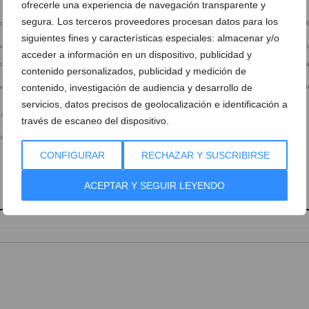
ofrecerle una experiencia de navegación transparente y
segura. Los terceros proveedores procesan datos para los
siguientes fines y características especiales: almacenar y/o
iva en Xàbia (35)
Movilización educativa en Xàbia (36)
Movilización educativa en Xàbi
acceder a información en un dispositivo, publicidad y
contenido personalizados, publicidad y medición de
contenido, investigación de audiencia y desarrollo de
iva en Xàbia (1)
Concentración por la educación
Concentración por la educació
pública en Xàbia
pública en Xàbia (2)
servicios, datos precisos de geolocalización e identificación a
través de escaneo del dispositivo.
ciones
CONFIGURAR
RECHAZAR Y SUSCRIBIRSE
ACEPTAR Y SEGUIR LEYENDO