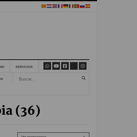
SMO
SERVICIOS
os
ia (36)