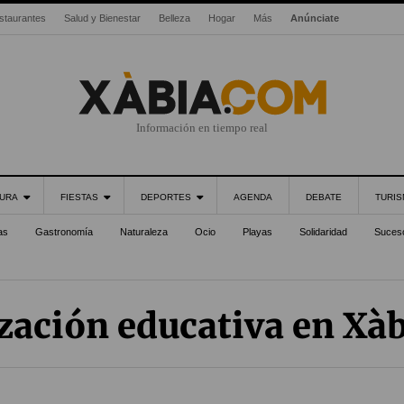
staurantes
Salud y Bienestar
Belleza
Hogar
Más
Anúnciate
Información en tiempo real
URA
FIESTAS
DEPORTES
AGENDA
DEBATE
TURI
as
Gastronomía
Naturaleza
Ocio
Playas
Solidaridad
Suces
zación educativa en Xàb