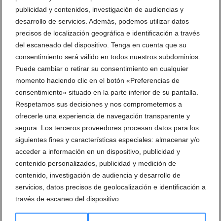
publicidad y contenidos, investigación de audiencias y
Movilización educativa en Xàbia
Movilización educativa en Xàbia (29)
desarrollo de servicios. Además, podemos utilizar datos
precisos de localización geográfica e identificación a través
del escaneado del dispositivo. Tenga en cuenta que su
consentimiento será válido en todos nuestros subdominios.
Puede cambiar o retirar su consentimiento en cualquier
momento haciendo clic en el botón «Preferencias de
Maria Polo, con el megáfono durante la
Movilización educativa en Xàbia (31)
concentración en Xàbia
consentimiento» situado en la parte inferior de su pantalla.
Respetamos sus decisiones y nos comprometemos a
ofrecerle una experiencia de navegación transparente y
segura. Los terceros proveedores procesan datos para los
siguientes fines y características especiales: almacenar y/o
acceder a información en un dispositivo, publicidad y
contenido personalizados, publicidad y medición de
Movilización educativa en Xàbia (32)
contenido, investigación de audiencia y desarrollo de
servicios, datos precisos de geolocalización e identificación a
Piquete informativo a las puertas de un
través de escaneo del dispositivo.
centro educativo de Xàbia