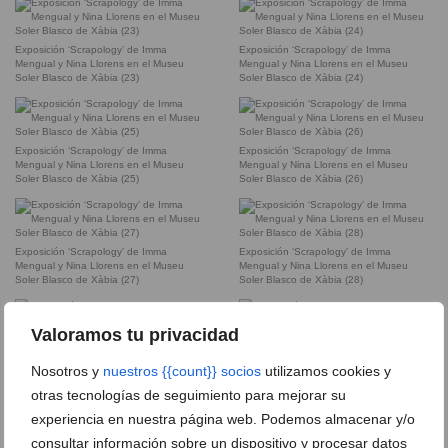
Exposición ‘Scrapology’ de Imma
Exposición ‘Scrapology’ de Imma
Mengual y Nina Llorens en el Museu
Mengual y Nina Llorens en el Museu
Soler Blasco de Xàbia (23)
Soler Blasco de Xàbia (24)
Exposición ‘Scrapology’ de Imma
Exposición ‘Scrapology’ de Imma
Mengual y Nina Llorens en el Museu
Mengual y Nina Llorens en el Museu
Soler Blasco de Xàbia (25)
Soler Blasco de Xàbia (26)
Exposición ‘Scrapology’ de Imma
Exposición ‘Scrapology’ de Imma
Mengual y Nina Llorens en el Museu
Mengual y Nina Llorens en el Museu
Soler Blasco de Xàbia (27)
Soler Blasco de Xàbia (28)
Valoramos tu privacidad
Exposición ‘Scrapology’ de Imma
Exposición ‘Scrapology’ de Imma
Mengual y Nina Llorens en el Museu
Mengual y Nina Llorens en el Museu
Nosotros y
nuestros {{count}} socios
utilizamos cookies y
Soler Blasco de Xàbia (29)
Soler Blasco de Xàbia (30)
otras tecnologías de seguimiento para mejorar su
experiencia en nuestra página web. Podemos almacenar y/o
consultar información sobre un dispositivo y procesar datos