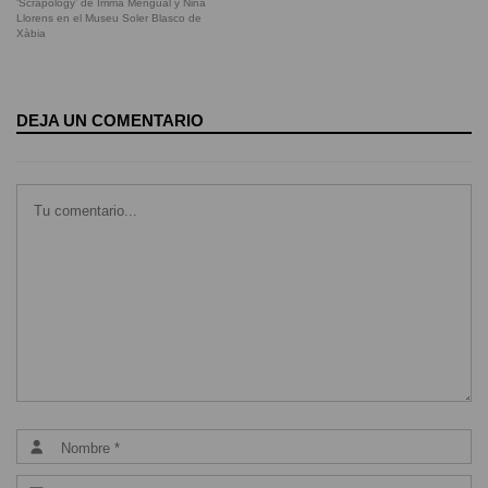
‘Scrapology’ de Imma Mengual y Nina
Llorens en el Museu Soler Blasco de
Xàbia
DEJA UN COMENTARIO