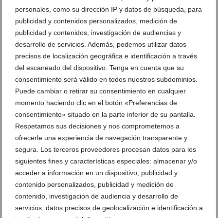
Exposición ‘Scrapology’ de Imma
Exposición ‘Scrapology’ de Imma
personales, como su dirección IP y datos de búsqueda, para
Mengual y Nina Llorens en el Museu
Mengual y Nina Llorens en el Museu
Soler Blasco de Xàbia (31)
Soler Blasco de Xàbia (32)
publicidad y contenidos personalizados, medición de
publicidad y contenidos, investigación de audiencias y
desarrollo de servicios. Además, podemos utilizar datos
Obras en la exposición ‘Scrapology’ de
Exposición ‘Scrapology’ de Imma
precisos de localización geográfica e identificación a través
Imma Mengual y Nina Llorens en el
Mengual y Nina Llorens en el Museu
Museu Soler Blasco de Xàbia
Soler Blasco de Xàbia (34)
del escaneado del dispositivo. Tenga en cuenta que su
consentimiento será válido en todos nuestros subdominios.
Puede cambiar o retirar su consentimiento en cualquier
Exposición ‘Scrapology’ de Imma
Exposición ‘Scrapology’ de Imma
momento haciendo clic en el botón «Preferencias de
Mengual y Nina Llorens en el Museu
Mengual y Nina Llorens en el Museu
consentimiento» situado en la parte inferior de su pantalla.
Soler Blasco de Xàbia (35)
Soler Blasco de Xàbia (36)
Respetamos sus decisiones y nos comprometemos a
ofrecerle una experiencia de navegación transparente y
segura. Los terceros proveedores procesan datos para los
Exposición ‘Scrapology’ de Imma
Exposición ‘Scrapology’ de Imma
Mengual y Nina Llorens en el Museu
Mengual y Nina Llorens en el Museu
siguientes fines y características especiales: almacenar y/o
Soler Blasco de Xàbia (37)
Soler Blasco de Xàbia (38)
acceder a información en un dispositivo, publicidad y
contenido personalizados, publicidad y medición de
contenido, investigación de audiencia y desarrollo de
Exposición ‘Scrapology’ de Imma
Exposición ‘Scrapology’ de Imma
Mengual y Nina Llorens en el Museu
Mengual y Nina Llorens en el Museu
servicios, datos precisos de geolocalización e identificación a
Soler Blasco de Xàbia (39)
Soler Blasco de Xàbia (40)