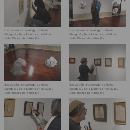
Exposición ‘Scrapology’ de Imma
Exposición ‘Scrapology’ de Imma
Mengual y Nina Llorens en el Museu
Mengual y Nina Llorens en el Museu
Soler Blasco de Xàbia (1)
Soler Blasco de Xàbia (2)
Exposición ‘Scrapology’ de Imma
Exposición ‘Scrapology’ de Imma
Mengual y Nina Llorens en el Museu
Mengual y Nina Llorens en el Museu
Soler Blasco de Xàbia (3)
Soler Blasco de Xàbia (4)