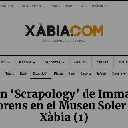
staurantes
Salud y Bienestar
Belleza
Hogar
Más
Anúnciate
Información en tiempo real
URA
FIESTAS
DEPORTES
AGENDA
DEBATE
TURI
Teatro
Ballet
Exposición
Fiesta
Cine
Deporte
Infantil
Otros even
ón ‘Scrapology’ de Imm
orens en el Museu Soler
Xàbia (1)