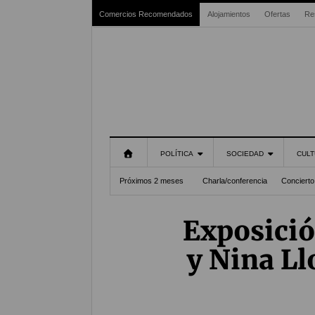
Comercios Recomendados
Alojamientos
Ofertas
Re
POLÍTICA
SOCIEDAD
CULT
Próximos 2 meses
Charla/conferencia
Concierto
Exposici
y Nina Ll