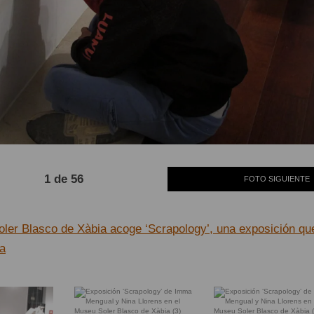
1 de 56
FOTO SIGUIENTE
ler Blasco de Xàbia acoge ‘Scrapology’, una exposición qu
ia