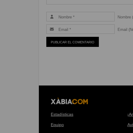
Nombre (
Email (Ne
Estadísticas
¡A
Equipo
Av