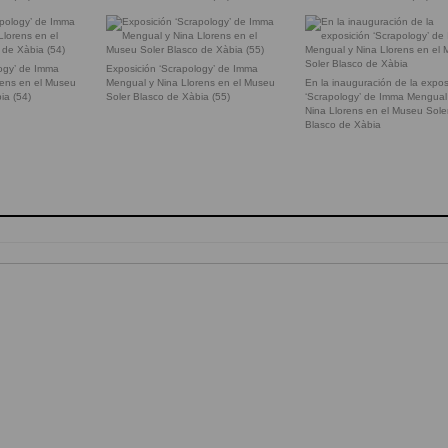
logy’ de Imma
Exposición ‘Scrapology’ de Imma
rens en el Museu
Mengual y Nina Llorens en el Museu
En la inauguración de la expos
ia (54)
Soler Blasco de Xàbia (55)
‘Scrapology’ de Imma Mengual
Nina Llorens en el Museu Sole
Blasco de Xàbia