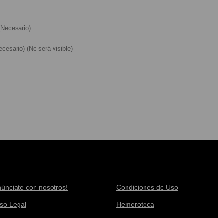
Necesario)
cesario) (No será visible)
núnciate con nosotros!
Condiciones de Uso
iso Legal
Hemeroteca