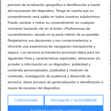
precisos de localización geográfica e identificación a través
del escaneado del dispositivo. Tenga en cuenta que su
logy’ de Imma
Exposición ‘Scrapology’ de Imma
Exposición ‘Scrapology’ de Im
rens en el Museu
Mengual y Nina Llorens en el Museu
Mengual y Nina Llorens en el
consentimiento será válido en todos nuestros subdominios.
ia (18)
Soler Blasco de Xàbia (19)
Soler Blasco de Xàbia (20)
Puede cambiar o retirar su consentimiento en cualquier
momento haciendo clic en el botón «Preferencias de
consentimiento» situado en la parte inferior de su pantalla.
logy’ de Imma
Exposición ‘Scrapology’ de Imma
Exposición ‘Scrapology’ de Im
rens en el Museu
Mengual y Nina Llorens en el Museu
Mengual y Nina Llorens en el
Respetamos sus decisiones y nos comprometemos a
ia (22)
Soler Blasco de Xàbia (23)
Soler Blasco de Xàbia (24)
ofrecerle una experiencia de navegación transparente y
segura. Los terceros proveedores procesan datos para los
siguientes fines y características especiales: almacenar y/o
logy’ de Imma
Exposición ‘Scrapology’ de Imma
Exposición ‘Scrapology’ de Im
acceder a información en un dispositivo, publicidad y
rens en el Museu
Mengual y Nina Llorens en el Museu
Mengual y Nina Llorens en el
ia (26)
Soler Blasco de Xàbia (27)
Soler Blasco de Xàbia (28)
contenido personalizados, publicidad y medición de
contenido, investigación de audiencia y desarrollo de
servicios, datos precisos de geolocalización e identificación a
logy’ de Imma
Exposición ‘Scrapology’ de Imma
Exposición ‘Scrapology’ de Im
través de escaneo del dispositivo.
rens en el Museu
Mengual y Nina Llorens en el Museu
Mengual y Nina Llorens en el
ia (30)
Soler Blasco de Xàbia (31)
Soler Blasco de Xàbia (32)
CONFIGURAR
RECHAZAR Y SUSCRIBIRSE
logy’ de Imma
Exposición ‘Scrapology’ de Imma
Exposición ‘Scrapology’ de Im