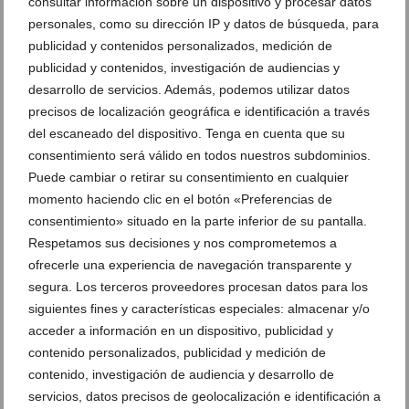
consultar información sobre un dispositivo y procesar datos
Mengual y Nina Llorens en el Museu
Mengual y Nina Llorens en el Museu
Soler Blasco de Xàbia (39)
Soler Blasco de Xàbia (40)
personales, como su dirección IP y datos de búsqueda, para
publicidad y contenidos personalizados, medición de
publicidad y contenidos, investigación de audiencias y
Exposición ‘Scrapology’ de Imma
Exposición ‘Scrapology’ de Imma
desarrollo de servicios. Además, podemos utilizar datos
Mengual y Nina Llorens en el Museu
Mengual y Nina Llorens en el Museu
Soler Blasco de Xàbia (41)
Soler Blasco de Xàbia
precisos de localización geográfica e identificación a través
del escaneado del dispositivo. Tenga en cuenta que su
consentimiento será válido en todos nuestros subdominios.
Exposición ‘Scrapology’ de Imma
Exposición ‘Scrapology’ de Imma
Puede cambiar o retirar su consentimiento en cualquier
Mengual y Nina Llorens en el Museu
Mengual y Nina Llorens en el Museu
momento haciendo clic en el botón «Preferencias de
Soler Blasco de Xàbia (43)
Soler Blasco de Xàbia (44)
consentimiento» situado en la parte inferior de su pantalla.
Respetamos sus decisiones y nos comprometemos a
ofrecerle una experiencia de navegación transparente y
Exposición ‘Scrapology’ de Imma
Exposición ‘Scrapology’ de Imma
Mengual y Nina Llorens en el Museu
Mengual y Nina Llorens en el Museu
segura. Los terceros proveedores procesan datos para los
Soler Blasco de Xàbia (45)
Soler Blasco de Xàbia (46)
siguientes fines y características especiales: almacenar y/o
acceder a información en un dispositivo, publicidad y
contenido personalizados, publicidad y medición de
Exposición ‘Scrapology’ de Imma
Exposición ‘Scrapology’ de Imma
Mengual y Nina Llorens en el Museu
Mengual y Nina Llorens en el Museu
contenido, investigación de audiencia y desarrollo de
Soler Blasco de Xàbia (47)
Soler Blasco de Xàbia (48)
servicios, datos precisos de geolocalización e identificación a