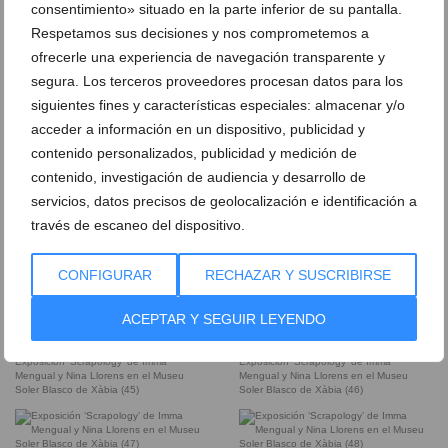
consentimiento» situado en la parte inferior de su pantalla.
Respetamos sus decisiones y nos comprometemos a
ofrecerle una experiencia de navegación transparente y
Exposición ‘Scrapology’ de Imma
Exposición ‘Scrapology’ de Imma
Mengual y Nina Llorens en el Museu
Mengual y Nina Llorens en el Museu
segura. Los terceros proveedores procesan datos para los
Soler Blasco de Xàbia (39)
Soler Blasco de Xàbia (40)
siguientes fines y características especiales: almacenar y/o
acceder a información en un dispositivo, publicidad y
contenido personalizados, publicidad y medición de
Exposición ‘Scrapology’ de Imma
Exposición ‘Scrapology’ de Imma
Mengual y Nina Llorens en el Museu
Mengual y Nina Llorens en el Museu
contenido, investigación de audiencia y desarrollo de
Soler Blasco de Xàbia (41)
Soler Blasco de Xàbia
servicios, datos precisos de geolocalización e identificación a
través de escaneo del dispositivo.
Exposición ‘Scrapology’ de Imma
Exposición ‘Scrapology’ de Imma
CONFIGURAR
RECHAZAR Y SUSCRIBIRSE
Mengual y Nina Llorens en el Museu
Mengual y Nina Llorens en el Museu
Soler Blasco de Xàbia (43)
Soler Blasco de Xàbia (44)
ACEPTAR Y SEGUIR LEYENDO
Exposición ‘Scrapology’ de Imma
Exposición ‘Scrapology’ de Imma
Mengual y Nina Llorens en el Museu
Mengual y Nina Llorens en el Museu
Soler Blasco de Xàbia (45)
Soler Blasco de Xàbia (46)