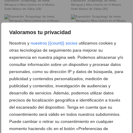
Exposición ‘Scrapology’ de Imma
Exposición ‘Scrapology’ de Imma
Mengual y Nina Llorens en el Museu
Mengual y Nina Llorens en el Museu
Soler Blasco de Xàbia (29)
Soler Blasco de Xàbia (30)
Exposición ‘Scrapology’ de Imma
Exposición ‘Scrapology’ de Imma
Valoramos tu privacidad
Mengual y Nina Llorens en el Museu
Mengual y Nina Llorens en el Museu
Soler Blasco de Xàbia (31)
Soler Blasco de Xàbia (32)
Nosotros y
nuestros {{count}} socios
utilizamos cookies y
otras tecnologías de seguimiento para mejorar su
experiencia en nuestra página web. Podemos almacenar y/o
Obras en la exposición ‘Scrapology’ de
Exposición ‘Scrapology’ de Imma
consultar información sobre un dispositivo y procesar datos
Imma Mengual y Nina Llorens en el
Mengual y Nina Llorens en el Museu
Museu Soler Blasco de Xàbia
Soler Blasco de Xàbia (34)
personales, como su dirección IP y datos de búsqueda, para
publicidad y contenidos personalizados, medición de
publicidad y contenidos, investigación de audiencias y
Exposición ‘Scrapology’ de Imma
Exposición ‘Scrapology’ de Imma
desarrollo de servicios. Además, podemos utilizar datos
Mengual y Nina Llorens en el Museu
Mengual y Nina Llorens en el Museu
Soler Blasco de Xàbia (35)
Soler Blasco de Xàbia (36)
precisos de localización geográfica e identificación a través
del escaneado del dispositivo. Tenga en cuenta que su
consentimiento será válido en todos nuestros subdominios.
Exposición ‘Scrapology’ de Imma
Exposición ‘Scrapology’ de Imma
Puede cambiar o retirar su consentimiento en cualquier
Mengual y Nina Llorens en el Museu
Mengual y Nina Llorens en el Museu
momento haciendo clic en el botón «Preferencias de
Soler Blasco de Xàbia (37)
Soler Blasco de Xàbia (38)