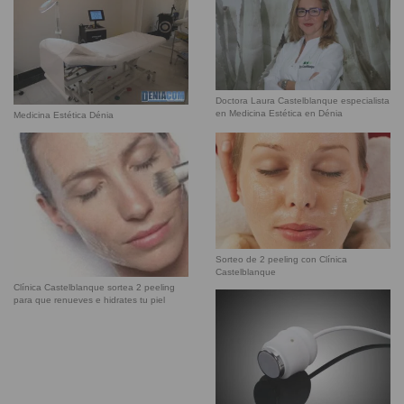
Doctora Laura Castelblanque especialista
en Medicina Estética en Dénia
Medicina Estética Dénia
Sorteo de 2 peeling con Clínica
Castelblanque
Clínica Castelblanque sortea 2 peeling
para que renueves e hidrates tu piel