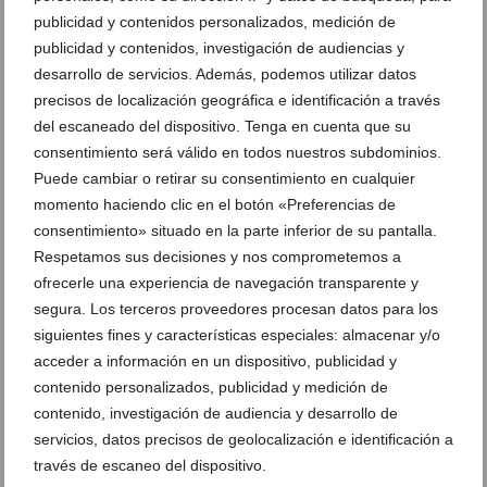
Realzar mandíbula hombres – Clínica
Tratamientos capilares en Dénia – Clínica
publicidad y contenidos personalizados, medición de
Estética Castelblanque
Castelblanque
publicidad y contenidos, investigación de audiencias y
desarrollo de servicios. Además, podemos utilizar datos
Tratamientos estéticos – Clínica Estética
precisos de localización geográfica e identificación a través
Castelblanque
Tratamientos estéticos para hombres en
del escaneado del dispositivo. Tenga en cuenta que su
Dénia – Clínica Estética Castelblanque
consentimiento será válido en todos nuestros subdominios.
Puede cambiar o retirar su consentimiento en cualquier
Ácido hialurónico en Dénia – Clínica
Botox en Dénia – Clínica Doctora
momento haciendo clic en el botón «Preferencias de
Estética Castelblanque
Castelblanque
consentimiento» situado en la parte inferior de su pantalla.
Respetamos sus decisiones y nos comprometemos a
Cyclone celulitis en Dénia – Clínica
Equipo – Clínica Estética Castelblanque
ofrecerle una experiencia de navegación transparente y
Doctora Castelblanque
segura. Los terceros proveedores procesan datos para los
siguientes fines y características especiales: almacenar y/o
Láser facial – Clínica Doctora
Castelblanque
acceder a información en un dispositivo, publicidad y
contenido personalizados, publicidad y medición de
Clínica Estética Castelblanque
contenido, investigación de audiencia y desarrollo de
servicios, datos precisos de geolocalización e identificación a
través de escaneo del dispositivo.
Peeling facial en Dénia – Clínica Doctora
Presoterapia en Dénia – Clínica Estética
Castelblanque
Castelblanque