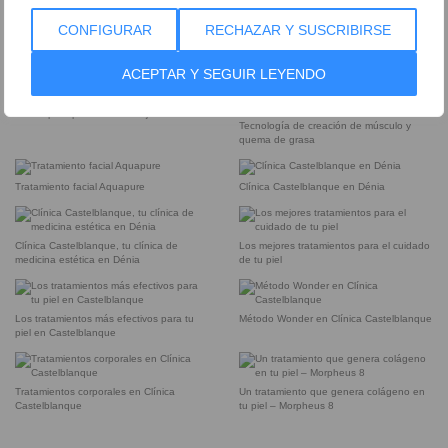
CONFIGURAR
RECHAZAR Y SUSCRIBIRSE
Dra. Laura Castelblanque
Instalaciones equipadas con tecnología
punta
ACEPTAR Y SEGUIR LEYENDO
Sérum para prevenir el envejecimiento
Tecnología de creación de músculo y
quema de grasa
Tratamiento facial Aquapure
Clínica Castelblanque en Dénia
Clínica Castelblanque, tu clínica de
Los mejores tratamientos para el cuidado
medicina estética en Dénia
de tu piel
Los tratamientos más efectivos para tu
Método Wonder en Clínica Castelblanque
piel en Castelblanque
Tratamientos corporales en Clínica
Un tratamiento que genera colágeno en
Castelblanque
tu piel – Morpheus 8