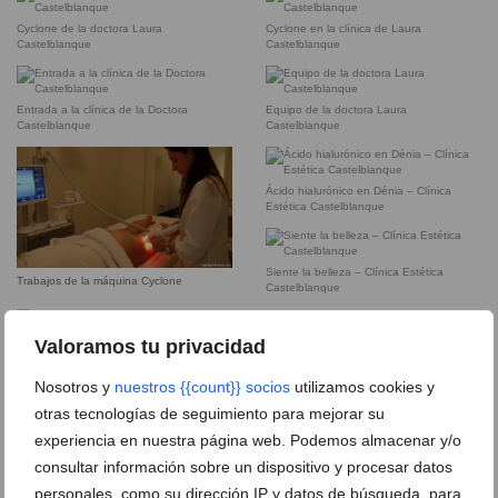
Cyclone de la doctora Laura
Cyclone en la clínica de Laura
Castelblanque
Castelblanque
Entrada a la clínica de la Doctora
Equipo de la doctora Laura
Castelblanque
Castelblanque
Ácido hialurónico en Dénia – Clínica
Estética Castelblanque
Siente la belleza – Clínica Estética
Trabajos de la máquina Cyclone
Castelblanque
Valoramos tu privacidad
Dra Castelblanque Dénia – Clínica
Estética Castelblanque
Nosotros y
nuestros {{count}} socios
utilizamos cookies y
otras tecnologías de seguimiento para mejorar su
Entrada Clínica Estética Castelblanque
Presoterapia en Dénia – Clínica Estética
experiencia en nuestra página web. Podemos almacenar y/o
Castelblanque
consultar información sobre un dispositivo y procesar datos
personales, como su dirección IP y datos de búsqueda, para