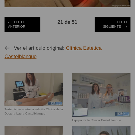
21 de 51
FOTO
FOTO
ANTERIOR
SIGUIENTE
Ver el artículo original:
Clínica Estética
Castelblanque
Tratamiento contra la celulitis Clínica de la
Doctora Laura Castelblanque
Equipo de la Clínica Castelblanque