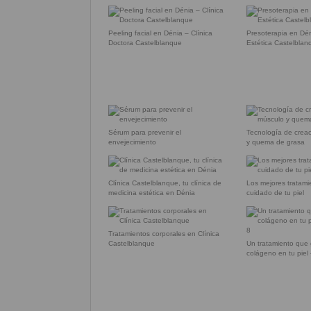
Peeling facial en Dénia – Clínica
Presoterapia en Dén
Doctora Castelblanque
Estética Castelblan
Sérum para prevenir el
Tecnología de crea
envejecimiento
y quema de grasa
Clínica Castelblanque, tu clínica de
Los mejores tratami
medicina estética en Dénia
cuidado de tu piel
Tratamientos corporales en Clínica
Castelblanque
Un tratamiento que
colágeno en tu pie