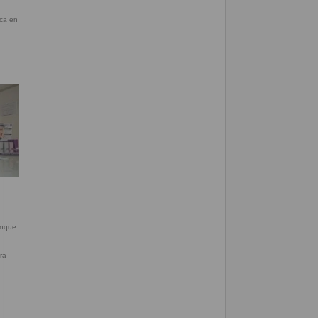
ica en
anque