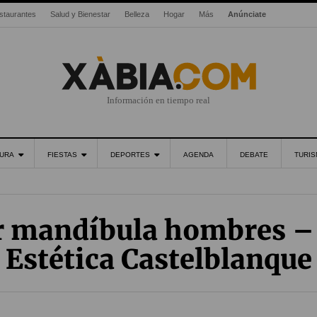
staurantes
Salud y Bienestar
Belleza
Hogar
Más
Anúnciate
Información en tiempo real
URA
FIESTAS
DEPORTES
AGENDA
DEBATE
TURI
r mandíbula hombres – 
Estética Castelblanque