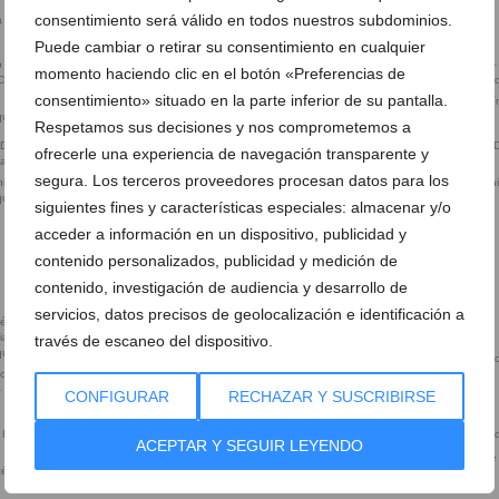
consentimiento será válido en todos nuestros subdominios.
ca de Laura
Entrada a la clínica de la Doctora
Equipo de la doctora Laura
Castelblanque
Castelblanque
Puede cambiar o retirar su consentimiento en cualquier
momento haciendo clic en el botón «Preferencias de
consentimiento» situado en la parte inferior de su pantalla.
 Dénia – Clínica
Siente la belleza – Clínica Estética
Dra Castelblanque Dénia – Clí
que
Castelblanque
Estética Castelblanque
Respetamos sus decisiones y nos comprometemos a
ofrecerle una experiencia de navegación transparente y
segura. Los terceros proveedores procesan datos para los
ia – Clínica
Tratamientos capilares en Dén
que
Clínica Castelblanque
siguientes fines y características especiales: almacenar y/o
acceder a información en un dispositivo, publicidad y
contenido personalizados, publicidad y medición de
Realzar mandíbula hombres –
contenido, investigación de audiencia y desarrollo de
Clínica Estética Castelblanque
servicios, datos precisos de geolocalización e identificación a
través de escaneo del dispositivo.
Ácido hialurónico en Dénia – Clínica
Botox en Dénia – Clínica Doct
cos para
Estética Castelblanque
Castelblanque
Clínica Estética
CONFIGURAR
RECHAZAR Y SUSCRIBIRSE
ACEPTAR Y SEGUIR LEYENDO
Clínica Estética Castelblanque
ética
Láser facial – Clínica Doctora
Castelblanque