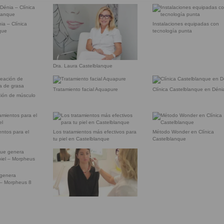
ia – Clínica
Instalaciones equipadas con
que
tecnología punta
Dra. Laura Castelblanque
Tratamiento facial Aquapure
Clínica Castelblanque en Déni
ción de músculo
entos para el
Los tratamientos más efectivos para
Método Wonder en Clínica
tu piel en Castelblanque
Castelblanque
 genera
l – Morpheus 8