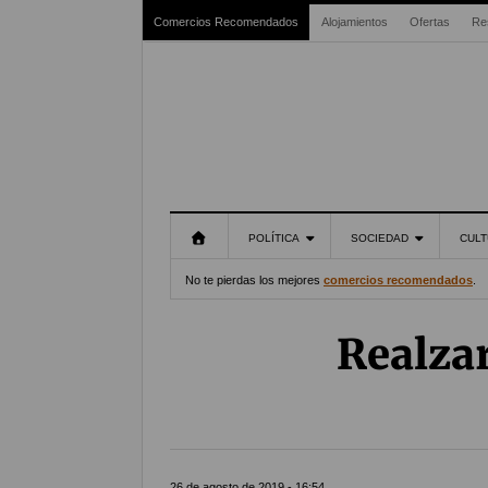
Comercios Recomendados
Alojamientos
Ofertas
Re
POLÍTICA
SOCIEDAD
CULT
No te pierdas los mejores
comercios recomendados
.
Realza
26 de agosto de 2019 - 16:54