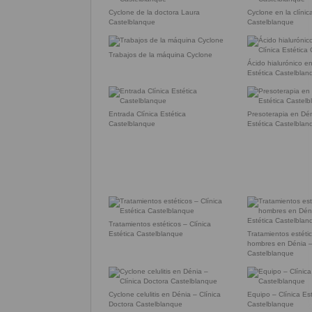
Cyclone de la doctora Laura
Cyclone en la clíni
Castelblanque
Castelblanque
Trabajos de la máquina Cyclone
Ácido hialurónico en
Estética Castelblan
Entrada Clínica Estética
Presoterapia en Dén
Castelblanque
Estética Castelblan
Tratamientos estéticos – Clínica
Estética Castelblanque
Tratamientos estéti
hombres en Dénia – 
Castelblanque
Cyclone celulitis en Dénia – Clínica
Equipo – Clínica Est
Doctora Castelblanque
Castelblanque