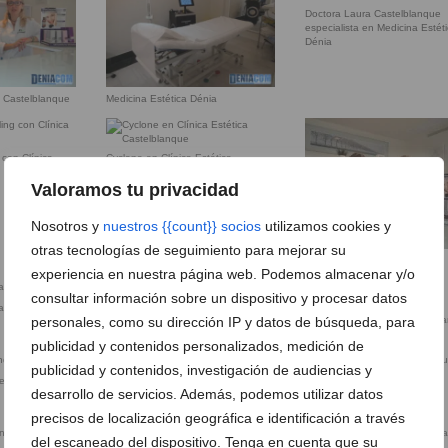
Doctora Laura Castelblanque
especialista en Medicina Estét
Dénia
a Castelblanque
Medicina Estética Dénia
 con Clínica
Cyclone en Clínica Estética
Castelblanque
Valoramos tu privacidad
Nosotros y
nuestros {{count}} socios
utilizamos cookies y
otras tecnologías de seguimiento para mejorar su
Clínica Laura Castelblanque
experiencia en nuestra página web. Podemos almacenar y/o
consultar información sobre un dispositivo y procesar datos
astelblanque
Cyclone
personales, como su dirección IP y datos de búsqueda, para
Clínica de la Doctora Castelbl
publicidad y contenidos personalizados, medición de
publicidad y contenidos, investigación de audiencias y
ue
desarrollo de servicios. Además, podemos utilizar datos
Consulta de la doctora
Consulta de la Doctora Laura
Castelblanque
Castelblanque
precisos de localización geográfica e identificación a través
del escaneado del dispositivo. Tenga en cuenta que su