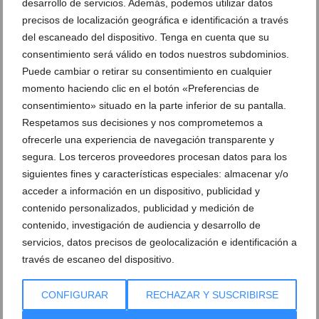
desarrollo de servicios. Además, podemos utilizar datos
precisos de localización geográfica e identificación a través
del escaneado del dispositivo. Tenga en cuenta que su
consentimiento será válido en todos nuestros subdominios.
Puede cambiar o retirar su consentimiento en cualquier
momento haciendo clic en el botón «Preferencias de
Clínica Estética Castelblanque
consentimiento» situado en la parte inferior de su pantalla.
Respetamos sus decisiones y nos comprometemos a
ofrecerle una experiencia de navegación transparente y
Peeling facial en Dénia – Clínica Doctora
Presoterapia en Dénia – Clínica Estética
Castelblanque
Castelblanque
segura. Los terceros proveedores procesan datos para los
siguientes fines y características especiales: almacenar y/o
Dra. Laura Castelblanque
acceder a información en un dispositivo, publicidad y
Instalaciones equipadas con tecnología
punta
contenido personalizados, publicidad y medición de
contenido, investigación de audiencia y desarrollo de
Sérum para prevenir el envejecimiento
servicios, datos precisos de geolocalización e identificación a
Tecnología de creación de músculo y
quema de grasa
través de escaneo del dispositivo.
Tratamiento facial Aquapure
Clínica Castelblanque en Dénia
CONFIGURAR
RECHAZAR Y SUSCRIBIRSE