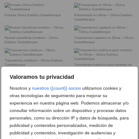
Entrada Clínica Estética Castelblanque
Presoterapia en Dénia – Clínica Estética
Castelblanque
Realzar mandíbula hombres – Clínica
Tratamientos capilares en Dénia – Clínica
Estética Castelblanque
Castelblanque
Tratamientos estéticos – Clínica Estética
Castelblanque
Tratamientos estéticos para hombres en
Dénia – Clínica Estética Castelblanque
Valoramos tu privacidad
Ácido hialurónico en Dénia – Clínica
Botox en Dénia – Clínica Doctora
Nosotros y
nuestros {{count}} socios
utilizamos cookies y
Estética Castelblanque
Castelblanque
otras tecnologías de seguimiento para mejorar su
experiencia en nuestra página web. Podemos almacenar y/o
consultar información sobre un dispositivo y procesar datos
Cyclone celulitis en Dénia – Clínica
Equipo – Clínica Estética Castelblanque
Doctora Castelblanque
personales, como su dirección IP y datos de búsqueda, para
publicidad y contenidos personalizados, medición de
Láser facial – Clínica Doctora
publicidad y contenidos, investigación de audiencias y
Castelblanque