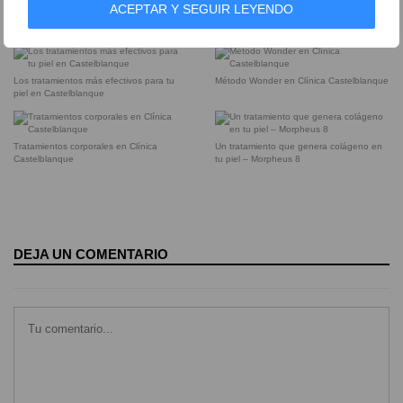
ACEPTAR Y SEGUIR LEYENDO
Clínica Castelblanque, tu clínica de
Los mejores tratamientos para el cuidado
medicina estética en Dénia
de tu piel
Los tratamientos más efectivos para tu
Método Wonder en Clínica Castelblanque
piel en Castelblanque
Tratamientos corporales en Clínica
Un tratamiento que genera colágeno en
Castelblanque
tu piel – Morpheus 8
DEJA UN COMENTARIO