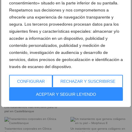
Dra. Laura Castelblanque
consentimiento» situado en la parte inferior de su pantalla.
Instalaciones equipadas con tecnología
punta
Respetamos sus decisiones y nos comprometemos a
ofrecerle una experiencia de navegación transparente y
Sérum para prevenir el envejecimiento
segura. Los terceros proveedores procesan datos para los
Tecnología de creación de músculo y
quema de grasa
siguientes fines y características especiales: almacenar y/o
acceder a información en un dispositivo, publicidad y
Tratamiento facial Aquapure
Clínica Castelblanque en Dénia
contenido personalizados, publicidad y medición de
contenido, investigación de audiencia y desarrollo de
servicios, datos precisos de geolocalización e identificación a
Clínica Castelblanque, tu clínica de
Los mejores tratamientos para el cuidado
medicina estética en Dénia
de tu piel
través de escaneo del dispositivo.
CONFIGURAR
RECHAZAR Y SUSCRIBIRSE
Método Wonder en Clínica Castelblanque
ACEPTAR Y SEGUIR LEYENDO
Los tratamientos más efectivos para tu
piel en Castelblanque
Tratamientos corporales en Clínica
Un tratamiento que genera colágeno en