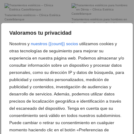
Tratamientos estéticos – Clínica Estética
Castelblanque
Tratamientos estéticos para hombres en
Dénia – Clínica Estética Castelblanque
Valoramos tu privacidad
Ácido hialurónico en Dénia – Clínica
Botox en Dénia – Clínica Doctora
Nosotros y
nuestros {{count}} socios
utilizamos cookies y
Estética Castelblanque
Castelblanque
otras tecnologías de seguimiento para mejorar su
experiencia en nuestra página web. Podemos almacenar y/o
Cyclone celulitis en Dénia – Clínica
Equipo – Clínica Estética Castelblanque
consultar información sobre un dispositivo y procesar datos
Doctora Castelblanque
personales, como su dirección IP y datos de búsqueda, para
publicidad y contenidos personalizados, medición de
Láser facial – Clínica Doctora
Castelblanque
publicidad y contenidos, investigación de audiencias y
desarrollo de servicios. Además, podemos utilizar datos
Clínica Estética Castelblanque
precisos de localización geográfica e identificación a través
del escaneado del dispositivo. Tenga en cuenta que su
consentimiento será válido en todos nuestros subdominios.
Peeling facial en Dénia – Clínica Doctora
Presoterapia en Dénia – Clínica Estética
Castelblanque
Castelblanque
Puede cambiar o retirar su consentimiento en cualquier
momento haciendo clic en el botón «Preferencias de