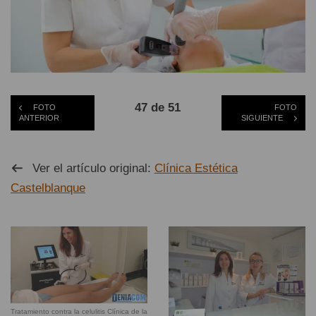
47 de 51
FOTO
FOTO
ANTERIOR
SIGUIENTE
Ver el artículo original:
Clínica Estética
Castelblanque
Tratamiento contra la celulitis Clínica de la