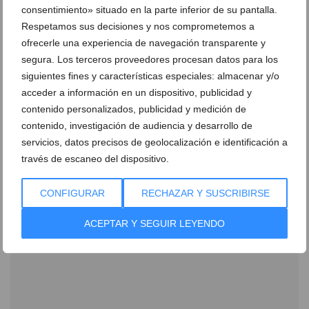
consentimiento» situado en la parte inferior de su pantalla.
Respetamos sus decisiones y nos comprometemos a
ofrecerle una experiencia de navegación transparente y
segura. Los terceros proveedores procesan datos para los
siguientes fines y características especiales: almacenar y/o
acceder a información en un dispositivo, publicidad y
Bodegas Xaló refuerza su presencia en CINVE 2026
contenido personalizados, publicidad y medición de
contenido, investigación de audiencia y desarrollo de
28 de abril de 2026
servicios, datos precisos de geolocalización e identificación a
través de escaneo del dispositivo.
CONFIGURAR
RECHAZAR Y SUSCRIBIRSE
ACEPTAR Y SEGUIR LEYENDO