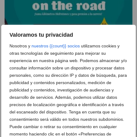
Valoramos tu privacidad
Nosotros y
nuestros {{count}} socios
utilizamos cookies y
otras tecnologías de seguimiento para mejorar su
experiencia en nuestra página web. Podemos almacenar y/o
El Club de los Disfrutones celebra su 7º aniversario
consultar información sobre un dispositivo y procesar datos
con juegos, premios y sorteos exclusivos en Portal
de la Marina
personales, como su dirección IP y datos de búsqueda, para
publicidad y contenidos personalizados, medición de
04 de mayo de 2026
publicidad y contenidos, investigación de audiencias y
desarrollo de servicios. Además, podemos utilizar datos
precisos de localización geográfica e identificación a través
del escaneado del dispositivo. Tenga en cuenta que su
consentimiento será válido en todos nuestros subdominios.
Puede cambiar o retirar su consentimiento en cualquier
momento haciendo clic en el botón «Preferencias de