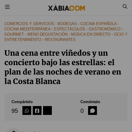
COMERCIOS Y SERVICIOS
-
BODEGAS
-
COCINA ESPAÑOLA
-
COCINA MEDITERRÁNEA
-
ESPECTÁCULOS
-
GASTRONÓMICO
-
GOURMET
-
MENÚ DEGUSTACIÓN
-
MÚSICA EN DIRECTO
-
OCIO Y
ENTRETENIMIENTO
-
RESTAURANTES
Una cena entre viñedos y un
concierto bajo las estrellas: el
plan de las noches de verano en
la Costa Blanca
Compártelo
Coméntalo
95
0