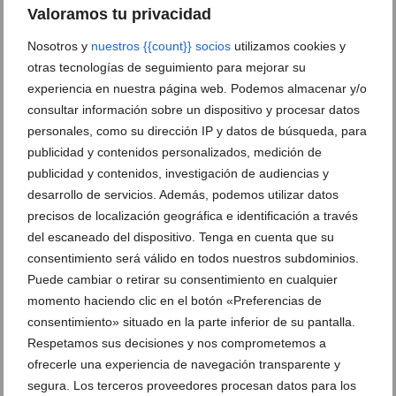
Valoramos tu privacidad
Nosotros y
nuestros {{count}} socios
utilizamos cookies y
otras tecnologías de seguimiento para mejorar su
experiencia en nuestra página web. Podemos almacenar y/o
consultar información sobre un dispositivo y procesar datos
personales, como su dirección IP y datos de búsqueda, para
Por qué confiar tu noche de verano a Montesanco
publicidad y contenidos personalizados, medición de
publicidad y contenidos, investigación de audiencias y
Contacta con Montesanco
desarrollo de servicios. Además, podemos utilizar datos
precisos de localización geográfica e identificación a través
del escaneado del dispositivo. Tenga en cuenta que su
consentimiento será válido en todos nuestros subdominios.
Puede cambiar o retirar su consentimiento en cualquier
momento haciendo clic en el botón «Preferencias de
consentimiento» situado en la parte inferior de su pantalla.
CV 460/Ctra Utiel- Los Isidros Km 7 46 340
Respetamos sus decisiones y nos comprometemos a
Requena
Ver en Google Maps
ofrecerle una experiencia de navegación transparente y
segura. Los terceros proveedores procesan datos para los
609 42 78 58