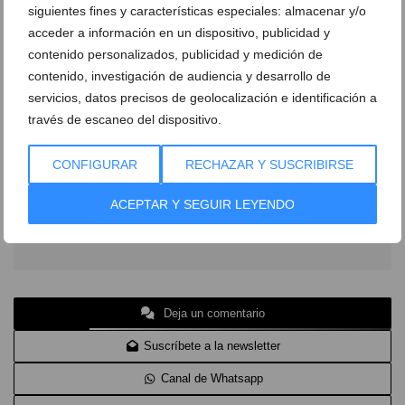
siguientes fines y características especiales: almacenar y/o
Abiar Alta, 23, Teulada
Ver en Google Maps
acceder a información en un dispositivo, publicidad y
contenido personalizados, publicidad y medición de
montesanco.com
contenido, investigación de audiencia y desarrollo de
MontesancoBodega
servicios, datos precisos de geolocalización e identificación a
través de escaneo del dispositivo.
montesancobodega
vinos@montesanco.com
CONFIGURAR
RECHAZAR Y SUSCRIBIRSE
ACEPTAR Y SEGUIR LEYENDO
Más información
Deja un comentario
Suscríbete a la newsletter
Canal de Whatsapp