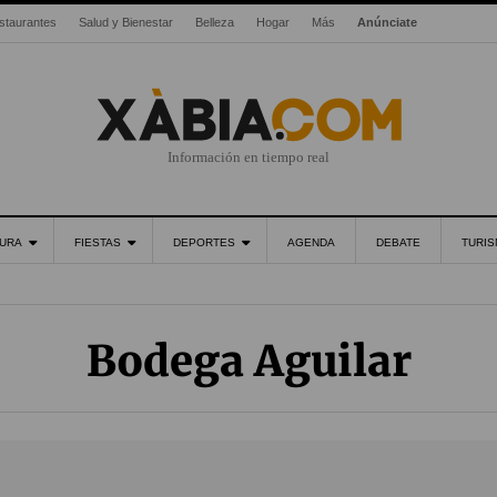
staurantes
Salud y Bienestar
Belleza
Hogar
Más
Anúnciate
Información en tiempo real
URA
FIESTAS
DEPORTES
AGENDA
DEBATE
TURI
Bodega Aguilar