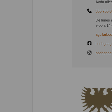
Avda Alic
965 766 0
De lunes 
9:00 a 14
aguilarbo
bodegaagu
bodegaagu