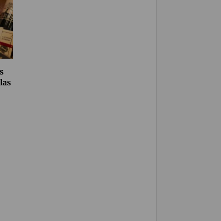
s
las