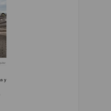
uilar
as y
a