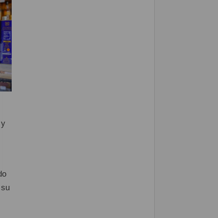
 y
do
 su