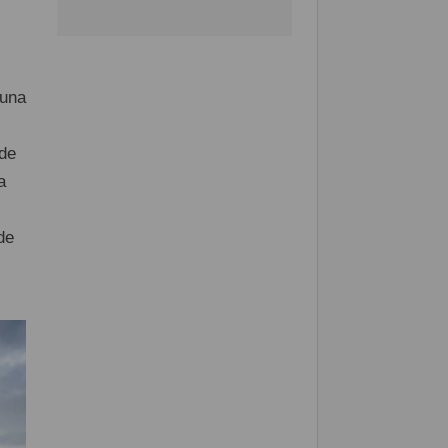
 una
de
a
de