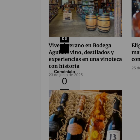
Compártelo
85
Vive el verano en Bodega
Eli
Aguilar: vino, destilados y
mar
experiencias en una vinoteca
co
con historia
25 d
Coméntalo
23 de junio de 2025
0