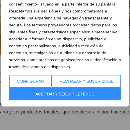
consentimiento» situado en la parte inferior de su pantalla.
Respetamos sus decisiones y nos comprometemos a
ofrecerle una experiencia de navegación transparente y
segura. Los terceros proveedores procesan datos para los
siguientes fines y características especiales: almacenar y/o
acceder a información en un dispositivo, publicidad y
contenido personalizados, publicidad y medición de
contenido, investigación de audiencia y desarrollo de
servicios, datos precisos de geolocalización e identificación a
través de escaneo del dispositivo.
ducto local
se refleja en su línea de productos artesanales
eites de oliva de primera calidad, mieles y conservas de la
CONFIGURAR
RECHAZAR Y SUSCRIBIRSE
 toque auténtico y cercano.
ACEPTAR Y SEGUIR LEYENDO
ga Aguilar
invita a celebrar lo mejor de la tierra, mantenien
 vino y los productos locales, que desde sus inicios han sido