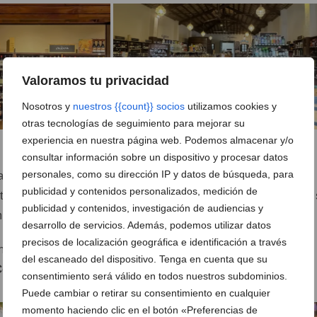
Valoramos tu privacidad
Nosotros y
nuestros {{count}} socios
utilizamos cookies y
otras tecnologías de seguimiento para mejorar su
experiencia en nuestra página web. Podemos almacenar y/o
consultar información sobre un dispositivo y procesar datos
personales, como su dirección IP y datos de búsqueda, para
as por
Salvador Aguilar
quien comenzó su andadura en els
publicidad y contenidos personalizados, medición de
 tercera generación, evolucionando a lo largo de estos años 
publicidad y contenidos, investigación de audiencias y
liar que la caracteriza.
desarrollo de servicios. Además, podemos utilizar datos
precisos de localización geográfica e identificación a través
on más de 100 años de
historia
, siendo un
edificio
del escaneado del dispositivo. Tenga en cuenta que su
Comunidad Valenciana
.
consentimiento será válido en todos nuestros subdominios.
Puede cambiar o retirar su consentimiento en cualquier
momento haciendo clic en el botón «Preferencias de