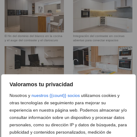
El fin del dominio del blanco en la cocina
Integración del contraste en cocinas
y el auge del contraste y el claroscuro
abiertas para conectar espacios
Valoramos tu privacidad
Cómo usar el contraste cromático para
El contraste como clave del diseño de
integrar cocina y salón sin barreras
cocinas modernas y equilibradas
Nosotros y
nuestros {{count}} socios
utilizamos cookies y
otras tecnologías de seguimiento para mejorar su
El contraste como clave del diseño de
experiencia en nuestra página web. Podemos almacenar y/o
cocinas modernas y equilibradas (3)
consultar información sobre un dispositivo y procesar datos
personales, como su dirección IP y datos de búsqueda, para
El contraste como clave del diseño de
publicidad y contenidos personalizados, medición de
cocinas modernas y equilibradas (2)