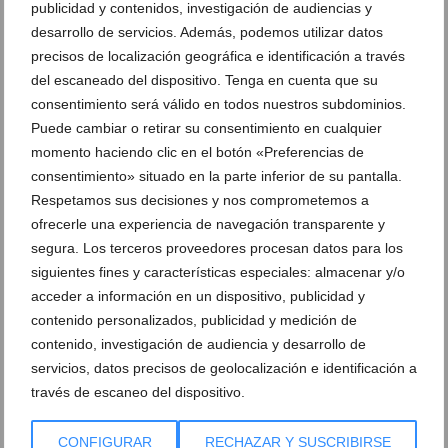
publicidad y contenidos, investigación de audiencias y
desarrollo de servicios. Además, podemos utilizar datos
precisos de localización geográfica e identificación a través
El contraste como clave del diseño de
cocinas modernas y equilibradas (4)
del escaneado del dispositivo. Tenga en cuenta que su
consentimiento será válido en todos nuestros subdominios.
Puede cambiar o retirar su consentimiento en cualquier
El contraste como clave del diseño de
cocinas modernas y equilibradas (5)
momento haciendo clic en el botón «Preferencias de
consentimiento» situado en la parte inferior de su pantalla.
Respetamos sus decisiones y nos comprometemos a
El contraste como clave del diseño de
El contraste como clave del diseño de
cocinas modernas y equilibradas (8)
cocinas modernas y equilibradas (9)
ofrecerle una experiencia de navegación transparente y
segura. Los terceros proveedores procesan datos para los
siguientes fines y características especiales: almacenar y/o
El contraste como clave del diseño de
El contraste como clave del diseño de
cocinas modernas y equilibradas
cocinas modernas y equilibradas (6)
acceder a información en un dispositivo, publicidad y
contenido personalizados, publicidad y medición de
contenido, investigación de audiencia y desarrollo de
El contraste como clave del diseño de
El contraste como clave del diseño de
cocinas modernas y equilibradas (7)
cocinas modernas y equilibradas (10)
servicios, datos precisos de geolocalización e identificación a
través de escaneo del dispositivo.
DEJA UN COMENTARIO
CONFIGURAR
RECHAZAR Y SUSCRIBIRSE