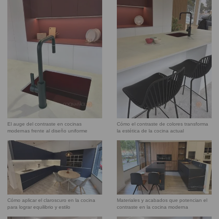
El auge del contraste en cocinas
Cómo el contraste de colores transforma
modernas frente al diseño uniforme
la estética de la cocina actual
Cómo aplicar el claroscuro en la cocina
Materiales y acabados que potencian el
para lograr equilibrio y estilo
contraste en la cocina moderna