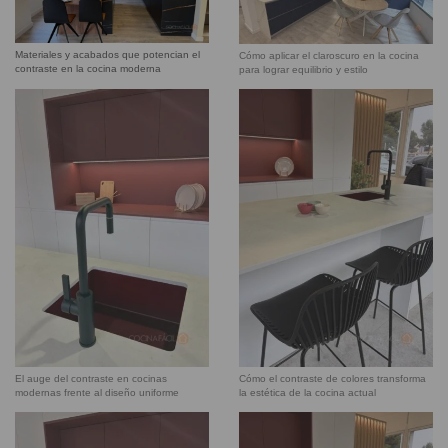
Materiales y acabados que potencian el
Cómo aplicar el claroscuro en la cocina
contraste en la cocina moderna
para lograr equilibrio y estilo
El auge del contraste en cocinas
Cómo el contraste de colores transforma
modernas frente al diseño uniforme
la estética de la cocina actual