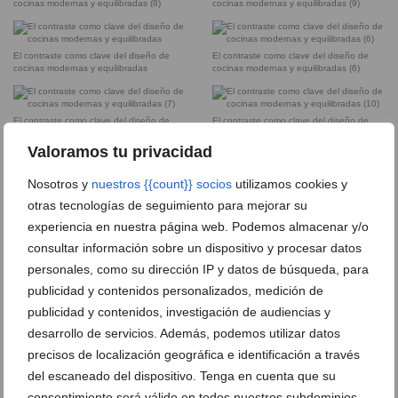
cocinas modernas y equilibradas (8)
cocinas modernas y equilibradas (9)
El contraste como clave del diseño de
El contraste como clave del diseño de
cocinas modernas y equilibradas
cocinas modernas y equilibradas (6)
El contraste como clave del diseño de
El contraste como clave del diseño de
cocinas modernas y equilibradas (7)
cocinas modernas y equilibradas (10)
Valoramos tu privacidad
Nosotros y
nuestros {{count}} socios
utilizamos cookies y
DEJA UN COMENTARIO
otras tecnologías de seguimiento para mejorar su
experiencia en nuestra página web. Podemos almacenar y/o
consultar información sobre un dispositivo y procesar datos
personales, como su dirección IP y datos de búsqueda, para
publicidad y contenidos personalizados, medición de
publicidad y contenidos, investigación de audiencias y
desarrollo de servicios. Además, podemos utilizar datos
precisos de localización geográfica e identificación a través
del escaneado del dispositivo. Tenga en cuenta que su
consentimiento será válido en todos nuestros subdominios.