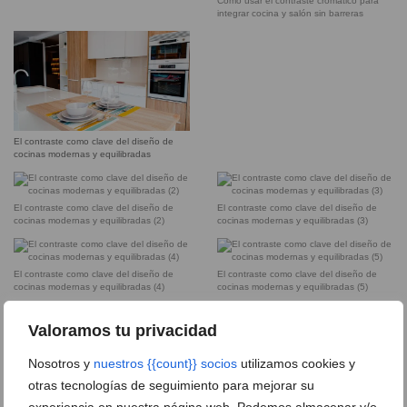
Cómo usar el contraste cromático para
integrar cocina y salón sin barreras
El contraste como clave del diseño de
cocinas modernas y equilibradas
El contraste como clave del diseño de
El contraste como clave del diseño de
cocinas modernas y equilibradas (2)
cocinas modernas y equilibradas (3)
El contraste como clave del diseño de
El contraste como clave del diseño de
cocinas modernas y equilibradas (4)
cocinas modernas y equilibradas (5)
Valoramos tu privacidad
El contraste como clave del diseño de
El contraste como clave del diseño de
cocinas modernas y equilibradas (8)
cocinas modernas y equilibradas (9)
Nosotros y
nuestros {{count}} socios
utilizamos cookies y
otras tecnologías de seguimiento para mejorar su
experiencia en nuestra página web. Podemos almacenar y/o
El contraste como clave del diseño de
El contraste como clave del diseño de