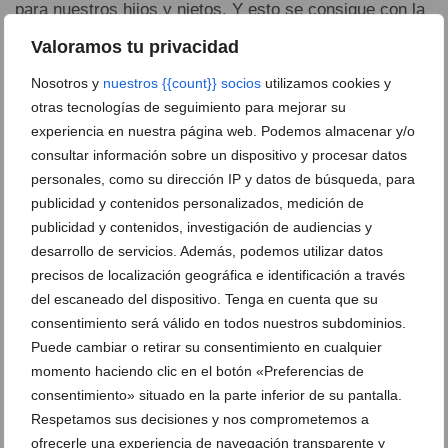
para nuestros hijos y nietos. Y esto se consigue con la
ecología política: se trata de un nuevo paradigma
Valoramos tu privacidad
político, económico, social y con el entorno, que
Nosotros y
nuestros {{count}} socios
utilizamos cookies y
cambiará el mundo y transformará la acción humana
otras tecnologías de seguimiento para mejorar su
para garantizar los mínimos vitales del conjunto de la
experiencia en nuestra página web. Podemos almacenar y/o
población respetando los límites biofísicos del planeta»,
consultar información sobre un dispositivo y procesar datos
señaló el ponente.
personales, como su dirección IP y datos de búsqueda, para
publicidad y contenidos personalizados, medición de
El ‘crecimiento sostenible’ es un oxímoron, una
publicidad y contenidos, investigación de audiencias y
desarrollo de servicios. Además, podemos utilizar datos
contradicción en sí y el decrecimiento ya ha empezado
precisos de localización geográfica e identificación a través
y eso hay que aceptarlo como hecho. Se intenta
del escaneado del dispositivo. Tenga en cuenta que su
camuflar este hecho con el ‘greenwashing’, tiñiendo de
consentimiento será válido en todos nuestros subdominios.
verde ecologista los productos de grandes marcas para
Puede cambiar o retirar su consentimiento en cualquier
mantener el consumo insostenible.
momento haciendo clic en el botón «Preferencias de
consentimiento» situado en la parte inferior de su pantalla.
Frente a esto lo que se necesita son, según Álvaro:
Respetamos sus decisiones y nos comprometemos a
ofrecerle una experiencia de navegación transparente y