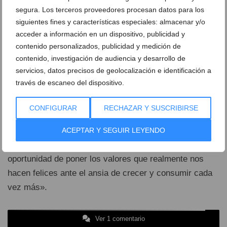
Renta básica para superar la dominación de gran
segura. Los terceros proveedores procesan datos para los
parte de la población
siguientes fines y características especiales: almacenar y/o
acceder a información en un dispositivo, publicidad y
Revisión de las normas impositivas, unos impuestos
contenido personalizados, publicidad y medición de
más justos
contenido, investigación de audiencia y desarrollo de
Reducción de la jornada laboral
servicios, datos precisos de geolocalización e identificación a
Reorientar las inversiones hacia sanidad,
educación
,
través de escaneo del dispositivo.
cuidados, gestión de residuos, investigación,
movilidad, etc.
CONFIGURAR
RECHAZAR Y SUSCRIBIRSE
Y terminó Julià Álvaro su conferencia recordando que
ACEPTAR Y SEGUIR LEYENDO
«no estamos ante un futuro gris-oscuro, sino ante la
oportunidad de poner los valores que realmente nos
hacen felices ante el ansia de crecer y consumir cada
vez más».
Ver 1 comentario