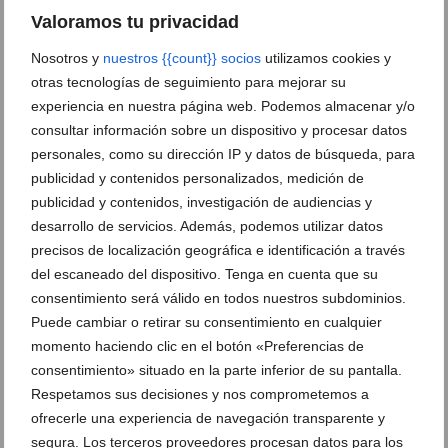
Anúnciate en javea.com
Valoramos tu privacidad
Envía tu noticia
Nosotros y
nuestros {{count}} socios
utilizamos cookies y
otras tecnologías de seguimiento para mejorar su
experiencia en nuestra página web. Podemos almacenar y/o
consultar información sobre un dispositivo y procesar datos
personales, como su dirección IP y datos de búsqueda, para
Clasificado en:
Sociedad
,
Fiestas
,
Fogueres
,
Romería bajada
publicidad y contenidos personalizados, medición de
Nazareno
,
Romería Nazareno
publicidad y contenidos, investigación de audiencias y
desarrollo de servicios. Además, podemos utilizar datos
ARTÍCULOS RELACIONADOS
precisos de localización geográfica e identificación a través
del escaneado del dispositivo. Tenga en cuenta que su
consentimiento será válido en todos nuestros subdominios.
Puede cambiar o retirar su consentimiento en cualquier
momento haciendo clic en el botón «Preferencias de
consentimiento» situado en la parte inferior de su pantalla.
Respetamos sus decisiones y nos comprometemos a
ofrecerle una experiencia de navegación transparente y
segura. Los terceros proveedores procesan datos para los