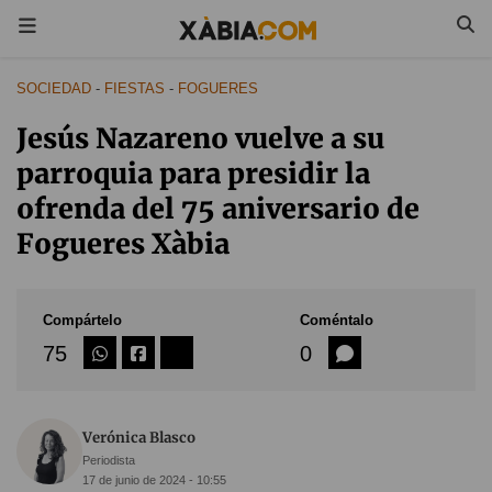
SOCIEDAD
-
FIESTAS
-
FOGUERES
Jesús Nazareno vuelve a su
parroquia para presidir la
ofrenda del 75 aniversario de
Fogueres Xàbia
Compártelo
Coméntalo
75
0
Verónica Blasco
Periodista
17 de junio de 2024 - 10:55