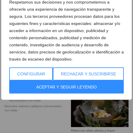
Respetamos sus decisiones y nos comprometemos a
lounge bar de D’Excaro
privada de Ossadía
ofrecerle una experiencia de navegación transparente y
segura. Los terceros proveedores procesan datos para los
Ossadía la experiencia gourmet que
Menú degustación internacional en
siguientes fines y características especiales: almacenar y/o
desafía los sentidos
Ossadía Dénia
acceder a información en un dispositivo, publicidad y
contenido personalizados, publicidad y medición de
Ossadía de D’Excaro la mesa más
Viaje gastronómico sin salir de Dénia en
contenido, investigación de audiencia y desarrollo de
exclusiva de Dénia
D’Excaro
servicios, datos precisos de geolocalización e identificación a
través de escaneo del dispositivo.
Recetas que rompen las reglas y
Cocina urbana con inspiración global en
despiertan los sentidos
D’Excaro
CONFIGURAR
RECHAZAR Y SUSCRIBIRSE
Sabores exóticos del mundo en el
Experiencia gastronómica variada y
ACEPTAR Y SEGUIR LEYENDO
corazón de Dénia
moderna en D’Excaro
Descubre sabores callejeros reinventados
con estilo
Platos con alma urbana y toque