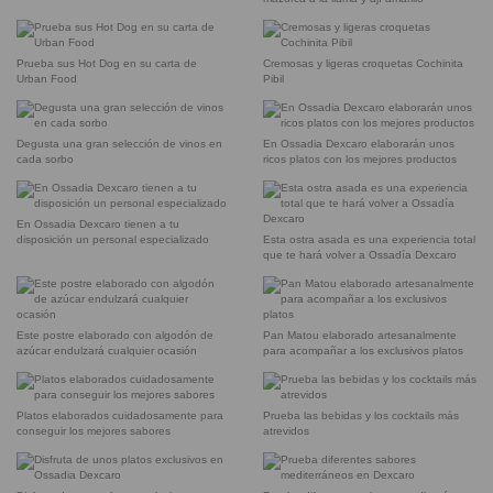
Prueba sus Hot Dog en su carta de
Cremosas y ligeras croquetas Cochinita
Urban Food
Pibil
Degusta una gran selección de vinos en
En Ossadia Dexcaro elaborarán unos
cada sorbo
ricos platos con los mejores productos
En Ossadia Dexcaro tienen a tu
disposición un personal especializado
Esta ostra asada es una experiencia total
que te hará volver a Ossadía Dexcaro
Este postre elaborado con algodón de
Pan Matou elaborado artesanalmente
azúcar endulzará cualquier ocasión
para acompañar a los exclusivos platos
Platos elaborados cuidadosamente para
Prueba las bebidas y los cocktails más
conseguir los mejores sabores
atrevidos