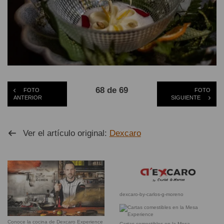
68 de 69
FOTO
FOTO
ANTERIOR
SIGUIENTE
Ver el artículo original:
Dexcaro
dexcaro-by-carlos-g-moreno
Conoce la cocina de Dexcaro Experience
Cartas comestibles en la Mesa