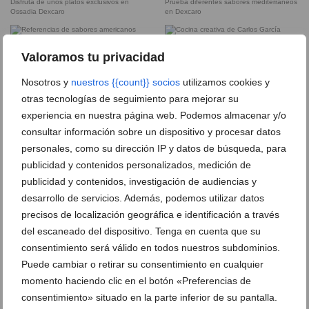
Disfruta de unos platos exclusivos en
Prueba diferentes sabores mediterráneos
Ossadia Dexcaro
en Dexcaro
Referencias de sabores americanos para
Cocina creativa de Carlos García Moreno
Valoramos tu privacidad
degustar tu paladar
en Dénia
Nosotros y
nuestros {{count}} socios
utilizamos cookies y
otras tecnologías de seguimiento para mejorar su
Chef Carlos García Moreno, galardonado
D’Excaro apuesta por productos de
con un Sol Repsol
proximidad
experiencia en nuestra página web. Podemos almacenar y/o
consultar información sobre un dispositivo y procesar datos
personales, como su dirección IP y datos de búsqueda, para
Menú degustación de alta cocina en
Cocina sin fronteras en el centro de
D’Excaro
Dénia
publicidad y contenidos personalizados, medición de
publicidad y contenidos, investigación de audiencias y
desarrollo de servicios. Además, podemos utilizar datos
Platos vanguardistas con productos
Un espacio moderno para disfrutar,
precisos de localización geográfica e identificación a través
locales en D’Excaro
compartir y sorprenderse en Dénia
del escaneado del dispositivo. Tenga en cuenta que su
consentimiento será válido en todos nuestros subdominios.
Vinos de autor que elevan cada bocado
Selección de vinos valencianos para
Puede cambiar o retirar su consentimiento en cualquier
en Dénia
maridar en D’Excaro
momento haciendo clic en el botón «Preferencias de
consentimiento» situado en la parte inferior de su pantalla.
Cócteles creativos y atrevidos en el
Una travesía culinaria única en la sala