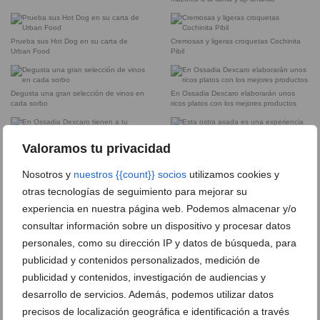
Prueba sus Hot Dog en su carta de
Cremosas y ligeras croquetas Cochinita
Urban Food
Pibil
Degusta una gran selección de vinos en
En Ossadia Dexcaro elaborarán unos
cada sorbo
ricos platos con los mejores productos
En Ossadia Dexcaro tienen a tu
Valoramos tu privacidad
disposición un personal especializado
Esta ostra asada es una experiencia total
que te hará volver a Ossadía Dexcaro
Nosotros y
nuestros {{count}} socios
utilizamos cookies y
otras tecnologías de seguimiento para mejorar su
experiencia en nuestra página web. Podemos almacenar y/o
Este postre elaborado con algodón de
Pan Matou elaborado artesanalmente
consultar información sobre un dispositivo y procesar datos
azúcar endulzará cualquier ocasión
para acompañar a los exclusivos platos
personales, como su dirección IP y datos de búsqueda, para
publicidad y contenidos personalizados, medición de
Platos elaborados cuidadosamente para
Prueba las bebidas y los cocktails más
publicidad y contenidos, investigación de audiencias y
conseguir los mejores sabores
atrevidos
desarrollo de servicios. Además, podemos utilizar datos
precisos de localización geográfica e identificación a través