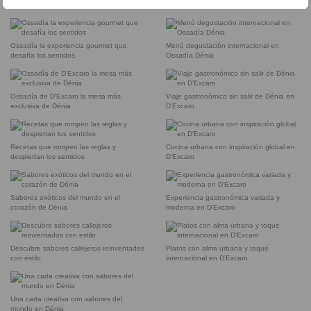
lounge bar de D’Excaro
privada de Ossadía
Ossadía la experiencia gourmet que
Menú degustación internacional en
desafía los sentidos
Ossadía Dénia
Ossadía de D’Excaro la mesa más
Viaje gastronómico sin salir de Dénia en
exclusiva de Dénia
D’Excaro
Recetas que rompen las reglas y
Cocina urbana con inspiración global en
despiertan los sentidos
D’Excaro
Sabores exóticos del mundo en el
Experiencia gastronómica variada y
corazón de Dénia
moderna en D’Excaro
Descubre sabores callejeros reinventados
Platos con alma urbana y toque
con estilo
internacional en D’Excaro
Una carta creativa con sabores del
mundo en Dénia