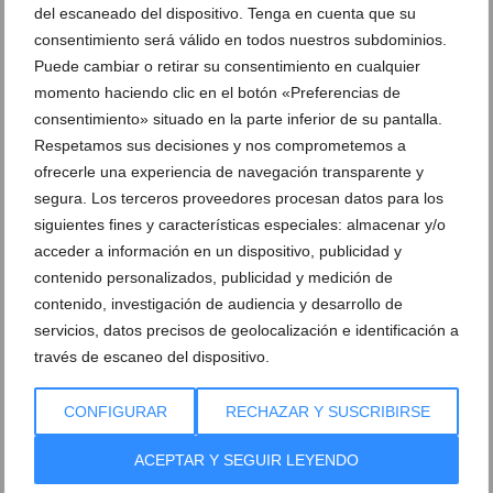
Disfruta de unos platos exclusivos en
Prueba diferentes sabores mediterráneos
del escaneado del dispositivo. Tenga en cuenta que su
Ossadia Dexcaro
en Dexcaro
consentimiento será válido en todos nuestros subdominios.
Puede cambiar o retirar su consentimiento en cualquier
Referencias de sabores americanos para
Cocina creativa de Carlos García Moreno
momento haciendo clic en el botón «Preferencias de
degustar tu paladar
en Dénia
consentimiento» situado en la parte inferior de su pantalla.
Respetamos sus decisiones y nos comprometemos a
Chef Carlos García Moreno, galardonado
D’Excaro apuesta por productos de
ofrecerle una experiencia de navegación transparente y
con un Sol Repsol
proximidad
segura. Los terceros proveedores procesan datos para los
siguientes fines y características especiales: almacenar y/o
Menú degustación de alta cocina en
Cocina sin fronteras en el centro de
acceder a información en un dispositivo, publicidad y
D’Excaro
Dénia
contenido personalizados, publicidad y medición de
contenido, investigación de audiencia y desarrollo de
Platos vanguardistas con productos
Un espacio moderno para disfrutar,
servicios, datos precisos de geolocalización e identificación a
locales en D’Excaro
compartir y sorprenderse en Dénia
través de escaneo del dispositivo.
Vinos de autor que elevan cada bocado
Selección de vinos valencianos para
CONFIGURAR
RECHAZAR Y SUSCRIBIRSE
en Dénia
maridar en D’Excaro
ACEPTAR Y SEGUIR LEYENDO
Cócteles creativos y atrevidos en el
Una travesía culinaria única en la sala