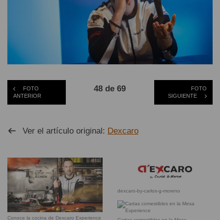
48 de 69
FOTO
FOTO
ANTERIOR
SIGUIENTE
Ver el artículo original:
Dexcaro
dexcaro-by-carlos-g-moreno
Conoce la cocina de Dexcaro Experience
Cartas comestibles en la Mesa