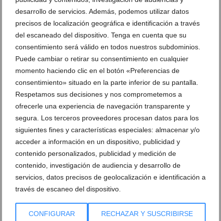
desarrollo de servicios. Además, podemos utilizar datos
Platos vanguardistas con productos
Un espacio moderno para disfrutar,
locales en D’Excaro
compartir y sorprenderse en Dénia
precisos de localización geográfica e identificación a través
del escaneado del dispositivo. Tenga en cuenta que su
consentimiento será válido en todos nuestros subdominios.
Vinos de autor que elevan cada bocado
Selección de vinos valencianos para
en Dénia
maridar en D’Excaro
Puede cambiar o retirar su consentimiento en cualquier
momento haciendo clic en el botón «Preferencias de
consentimiento» situado en la parte inferior de su pantalla.
Cócteles creativos y atrevidos en el
Una travesía culinaria única en la sala
lounge bar de D’Excaro
privada de Ossadía
Respetamos sus decisiones y nos comprometemos a
ofrecerle una experiencia de navegación transparente y
segura. Los terceros proveedores procesan datos para los
Ossadía la experiencia gourmet que
Menú degustación internacional en
desafía los sentidos
Ossadía Dénia
siguientes fines y características especiales: almacenar y/o
acceder a información en un dispositivo, publicidad y
contenido personalizados, publicidad y medición de
Ossadía de D’Excaro la mesa más
Viaje gastronómico sin salir de Dénia en
contenido, investigación de audiencia y desarrollo de
exclusiva de Dénia
D’Excaro
servicios, datos precisos de geolocalización e identificación a
través de escaneo del dispositivo.
Recetas que rompen las reglas y
Cocina urbana con inspiración global en
despiertan los sentidos
D’Excaro
CONFIGURAR
RECHAZAR Y SUSCRIBIRSE