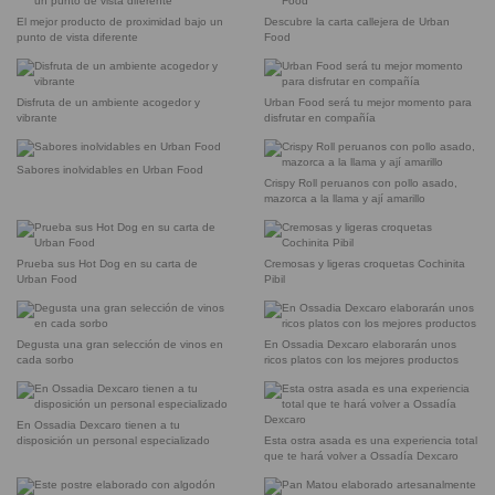
El mejor producto de proximidad bajo un
Descubre la carta callejera de Urban
punto de vista diferente
Food
Disfruta de un ambiente acogedor y
Urban Food será tu mejor momento para
vibrante
disfrutar en compañía
Sabores inolvidables en Urban Food
Crispy Roll peruanos con pollo asado,
mazorca a la llama y ají amarillo
Prueba sus Hot Dog en su carta de
Cremosas y ligeras croquetas Cochinita
Urban Food
Pibil
Degusta una gran selección de vinos en
En Ossadia Dexcaro elaborarán unos
cada sorbo
ricos platos con los mejores productos
En Ossadia Dexcaro tienen a tu
disposición un personal especializado
Esta ostra asada es una experiencia total
que te hará volver a Ossadía Dexcaro