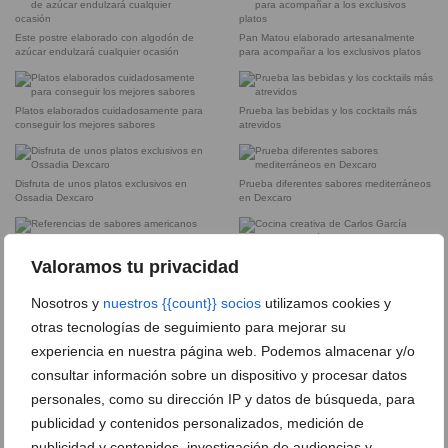
Este postre elaborado con algodón de
Pan Matou elaborado artesanalmente
azúcar endulzará cualquier ocasión
para acompañar a los exclusivos platos
Platos elaborados cuidadosamente para
Prueba las bebidas y los cocktails más
conseguir los mejores sabores
atrevidos
Disfruta de unos platos exclusivos en
Prueba diferentes sabores mediterráneos
Ossadia Dexcaro
en Dexcaro
Referencias de sabores americanos para
Cocina creativa de Carlos García Moreno
Valoramos tu privacidad
degustar tu paladar
en Dénia
Nosotros y
nuestros {{count}} socios
utilizamos cookies y
otras tecnologías de seguimiento para mejorar su
Chef Carlos García Moreno, galardonado
D’Excaro apuesta por productos de
con un Sol Repsol
proximidad
experiencia en nuestra página web. Podemos almacenar y/o
consultar información sobre un dispositivo y procesar datos
personales, como su dirección IP y datos de búsqueda, para
Menú degustación de alta cocina en
Cocina sin fronteras en el centro de
D’Excaro
Dénia
publicidad y contenidos personalizados, medición de
publicidad y contenidos, investigación de audiencias y