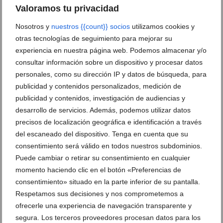
Valoramos tu privacidad
Estetica en Javea – Centro de Estetica
Hacerse las uñas en Javea – Centro de
ONIX
Estetica ONIX
Nosotros y
nuestros {{count}} socios
utilizamos cookies y
otras tecnologías de seguimiento para mejorar su
Centro de estetica Javea – Centro de
experiencia en nuestra página web. Podemos almacenar y/o
Estetica ONIX
consultar información sobre un dispositivo y procesar datos
personales, como su dirección IP y datos de búsqueda, para
publicidad y contenidos personalizados, medición de
publicidad y contenidos, investigación de audiencias y
Manicura en Javea – Centro de Estetica
ONIX
desarrollo de servicios. Además, podemos utilizar datos
precisos de localización geográfica e identificación a través
del escaneado del dispositivo. Tenga en cuenta que su
Equipo titulado en estetica – Centro de
Estetica ONIX
consentimiento será válido en todos nuestros subdominios.
Puede cambiar o retirar su consentimiento en cualquier
momento haciendo clic en el botón «Preferencias de
consentimiento» situado en la parte inferior de su pantalla.
DEJA UN COMENTARIO
Respetamos sus decisiones y nos comprometemos a
ofrecerle una experiencia de navegación transparente y
segura. Los terceros proveedores procesan datos para los