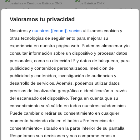
Cursos acreditados de extension de
Centro de estetica en Javea – Centro de
pestañas – Centro de Estética ONIX
Estetica ONIX
Valoramos tu privacidad
Nosotros y
nuestros {{count}} socios
utilizamos cookies y
Estetica en Javea – Centro de Estetica
ONIX
otras tecnologías de seguimiento para mejorar su
experiencia en nuestra página web. Podemos almacenar y/o
consultar información sobre un dispositivo y procesar datos
personales, como su dirección IP y datos de búsqueda, para
publicidad y contenidos personalizados, medición de
Hacerse las uñas en Javea – Centro de
Estetica ONIX
publicidad y contenidos, investigación de audiencias y
desarrollo de servicios. Además, podemos utilizar datos
precisos de localización geográfica e identificación a través
Centro de estetica Javea – Centro de
Manicura en Javea – Centro de Estetica
Estetica ONIX
ONIX
del escaneado del dispositivo. Tenga en cuenta que su
consentimiento será válido en todos nuestros subdominios.
Puede cambiar o retirar su consentimiento en cualquier
Equipo titulado en estetica – Centro de
Estetica ONIX
momento haciendo clic en el botón «Preferencias de
consentimiento» situado en la parte inferior de su pantalla.
Respetamos sus decisiones y nos comprometemos a