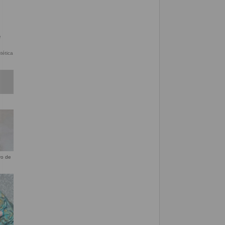
tética
ro de