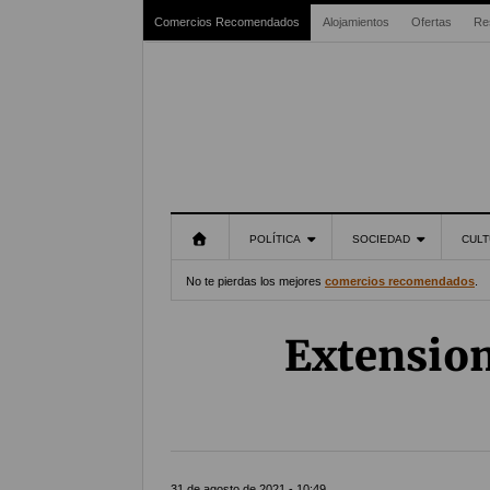
Comercios Recomendados
Alojamientos
Ofertas
Re
POLÍTICA
SOCIEDAD
CULT
No te pierdas los mejores
comercios recomendados
.
Extension
31 de agosto de 2021 - 10:49