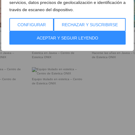
servicios, datos precisos de geolocalización e identificación a
través de escaneo del dispositivo.
CONFIGURAR
RECHAZAR Y SUSCRIBIRSE
Centro de
Manicura de manos – Centro 
Estetica ONIX
ACEPTAR Y SEGUIR LEYENDO
en Javea –
Estetica en Javea – Centro de
Hacerse las uñas en Javea – 
 ONIX
Estetica ONIX
de Estetica ONIX
– Centro de
Equipo titulado en estetica – Centro
de Estetica ONIX