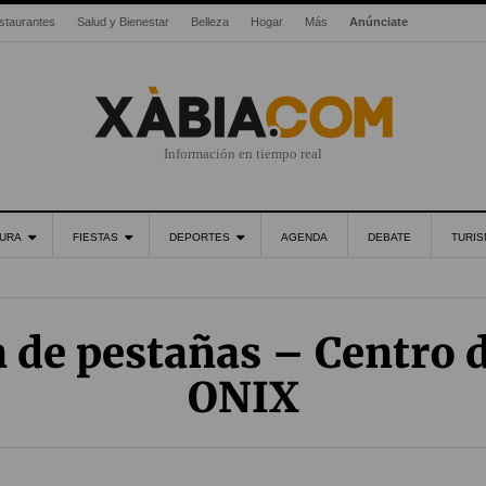
staurantes
Salud y Bienestar
Belleza
Hogar
Más
Anúnciate
Información en tiempo real
URA
FIESTAS
DEPORTES
AGENDA
DEBATE
TURI
 de pestañas – Centro d
ONIX