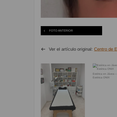
FOTO ANTERIOR
Ver el artículo original:
Centro de 
Estética en Jávea –
Estética ONIX