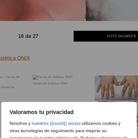
16 de 27
FOTO SIGUIENTE
Estética ONIX
Centro de Estética ONIX
 Centro de
Valoramos tu privacidad
Nosotros y
nuestros {{count}} socios
utilizamos cookies y
otras tecnologías de seguimiento para mejorar su
Manicura – Centro de Estétic