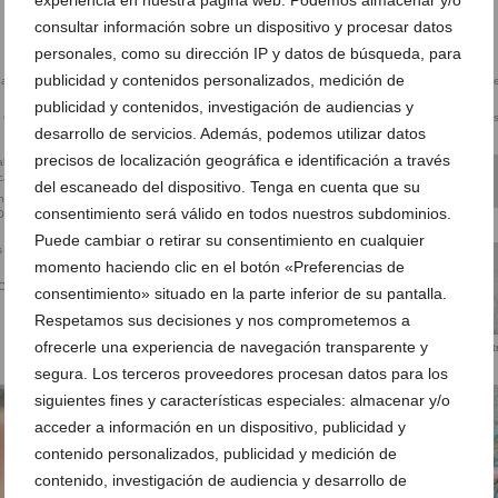
experiencia en nuestra página web. Podemos almacenar y/o
consultar información sobre un dispositivo y procesar datos
personales, como su dirección IP y datos de búsqueda, para
publicidad y contenidos personalizados, medición de
publicidad y contenidos, investigación de audiencias y
 Centro de
Extensiones de pestañas en Jávea
Sala de espera – Centro de Es
desarrollo de servicios. Además, podemos utilizar datos
– Centro de Estética-onix
ONIX
precisos de localización geográfica e identificación a través
del escaneado del dispositivo. Tenga en cuenta que su
en Jávea –
Tratamientos – Centro de Estética
consentimiento será válido en todos nuestros subdominios.
 ONIX
ONIX
Centro de Estética ONIX
Puede cambiar o retirar su consentimiento en cualquier
momento haciendo clic en el botón «Preferencias de
 Centro de
Aquarell lips – Centro de Estetica
consentimiento» situado en la parte inferior de su pantalla.
ONIX
Respetamos sus decisiones y nos comprometemos a
ofrecerle una experiencia de navegación transparente y
Extension de pestañas – Cent
Estetica ONIX
segura. Los terceros proveedores procesan datos para los
siguientes fines y características especiales: almacenar y/o
acceder a información en un dispositivo, publicidad y
Manicura – Centro de Estetica ONIX
contenido personalizados, publicidad y medición de
contenido, investigación de audiencia y desarrollo de