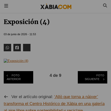
Exposición (4)
03 de junio de 2026 - 11:53
4 de 9
FOTO
FOTO
ANTERIOR
SIGUIENTE
Ver el artículo original:
‘Allò que torna a nàixer’
transforma el Centro Histórico de Xàbia en una galería
al aire libre sobre sostenibilidad y reciclaje