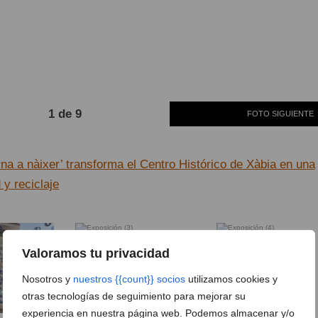
1 de 9
FOTO SIGUIENTE
orna a nàixer’ transforma el Centro Histórico de Xàbia en una
 y reciclaje
Exposición (3)
Exposición (4)
Valoramos tu privacidad
Nosotros y
nuestros {{count}} socios
utilizamos cookies y
otras tecnologías de seguimiento para mejorar su
experiencia en nuestra página web. Podemos almacenar y/o