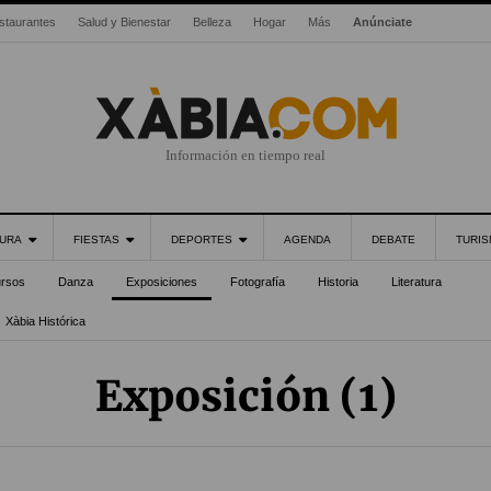
staurantes
Salud y Bienestar
Belleza
Hogar
Más
Anúnciate
Información en tiempo real
URA
FIESTAS
DEPORTES
AGENDA
DEBATE
TURI
rsos
Danza
Exposiciones
Fotografía
Historia
Literatura
Xàbia Histórica
Exposición (1)