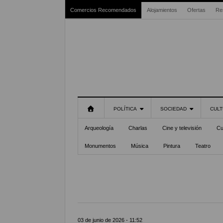
Comercios Recomendados
Alojamientos
Ofertas
Re
POLÍTICA
SOCIEDAD
CULT
Arqueología
Charlas
Cine y televisión
Cu
Monumentos
Música
Pintura
Teatro
03 de junio de 2026 - 11:52