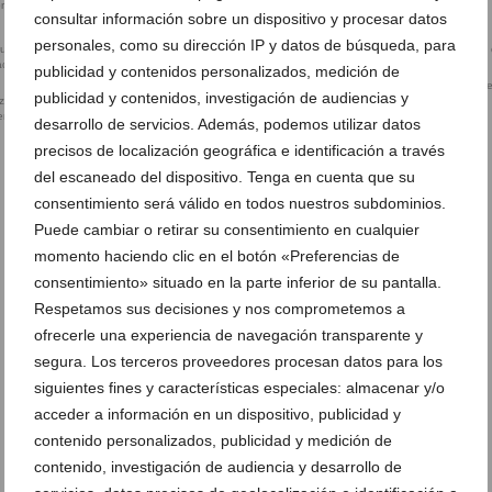
ibre con obras de
consultar información sobre un dispositivo y procesar datos
personales, como su dirección IP y datos de búsqueda, para
publicidad y contenidos personalizados, medición de
arte sostenible
Obra de la exposición ‘Allò qu
publicidad y contenidos, investigación de audiencias y
lizado materiales
torna a nàixer’
er las obras
desarrollo de servicios. Además, podemos utilizar datos
precisos de localización geográfica e identificación a través
del escaneado del dispositivo. Tenga en cuenta que su
consentimiento será válido en todos nuestros subdominios.
Puede cambiar o retirar su consentimiento en cualquier
momento haciendo clic en el botón «Preferencias de
consentimiento» situado en la parte inferior de su pantalla.
Respetamos sus decisiones y nos comprometemos a
ofrecerle una experiencia de navegación transparente y
segura. Los terceros proveedores procesan datos para los
siguientes fines y características especiales: almacenar y/o
acceder a información en un dispositivo, publicidad y
contenido personalizados, publicidad y medición de
contenido, investigación de audiencia y desarrollo de