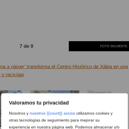
7 de 9
FOTO SIGUIENTE
orna a nàixer’ transforma el Centro Histórico de Xàbia en una
 y reciclaje
Exposición (4)
Valoramos tu privacidad
Nosotros y
nuestros {{count}} socios
utilizamos cookies y
otras tecnologías de seguimiento para mejorar su
experiencia en nuestra página web. Podemos almacenar y/o