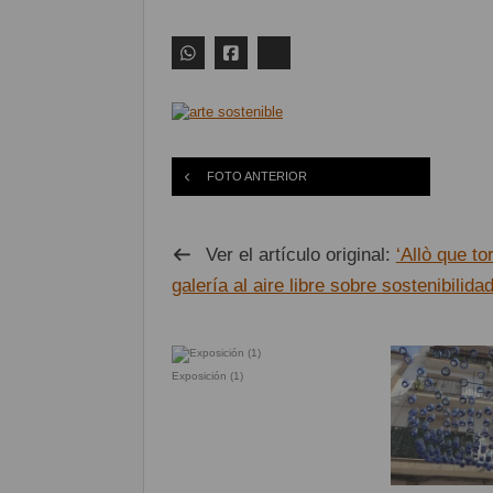
FOTO ANTERIOR
Ver el artículo original:
‘Allò que t
galería al aire libre sobre sostenibilidad
Exposición (1)