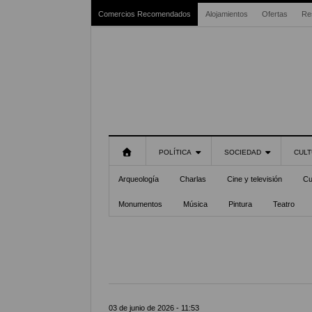
Comercios Recomendados
Alojamientos
Ofertas
Re
POLÍTICA
SOCIEDAD
CULT
Arqueología
Charlas
Cine y televisión
Cu
Monumentos
Música
Pintura
Teatro
03 de junio de 2026 - 11:53