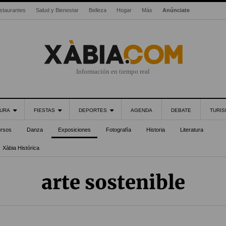
staurantes
Salud y Bienestar
Belleza
Hogar
Más
Anúnciate
Información en tiempo real
URA
FIESTAS
DEPORTES
AGENDA
DEBATE
TURI
rsos
Danza
Exposiciones
Fotografía
Historia
Literatura
Xàbia Histórica
arte sostenible