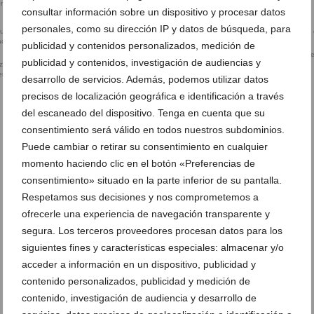
ibre con obras de
Exposición (3)
consultar información sobre un dispositivo y procesar datos
personales, como su dirección IP y datos de búsqueda, para
publicidad y contenidos personalizados, medición de
arte sostenible
Obra de la exposición ‘Allò qu
publicidad y contenidos, investigación de audiencias y
lizado materiales
torna a nàixer’
er las obras
desarrollo de servicios. Además, podemos utilizar datos
precisos de localización geográfica e identificación a través
del escaneado del dispositivo. Tenga en cuenta que su
consentimiento será válido en todos nuestros subdominios.
Puede cambiar o retirar su consentimiento en cualquier
momento haciendo clic en el botón «Preferencias de
consentimiento» situado en la parte inferior de su pantalla.
Respetamos sus decisiones y nos comprometemos a
ofrecerle una experiencia de navegación transparente y
segura. Los terceros proveedores procesan datos para los
siguientes fines y características especiales: almacenar y/o
acceder a información en un dispositivo, publicidad y
contenido personalizados, publicidad y medición de
contenido, investigación de audiencia y desarrollo de