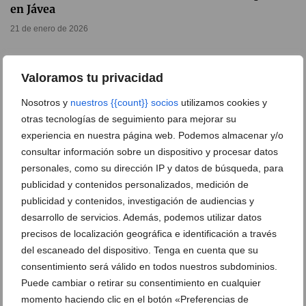
en Jávea
21 de enero de 2026
Valoramos tu privacidad
Nosotros y
nuestros {{count}} socios
utilizamos cookies y
otras tecnologías de seguimiento para mejorar su
experiencia en nuestra página web. Podemos almacenar y/o
consultar información sobre un dispositivo y procesar datos
personales, como su dirección IP y datos de búsqueda, para
publicidad y contenidos personalizados, medición de
publicidad y contenidos, investigación de audiencias y
desarrollo de servicios. Además, podemos utilizar datos
precisos de localización geográfica e identificación a través
HCB Hospitales refuerza su Unidad de Obesidad con
del escaneado del dispositivo. Tenga en cuenta que su
un enfoque personalizado y multidisciplinar
consentimiento será válido en todos nuestros subdominios.
Puede cambiar o retirar su consentimiento en cualquier
24 de noviembre de 2025
momento haciendo clic en el botón «Preferencias de