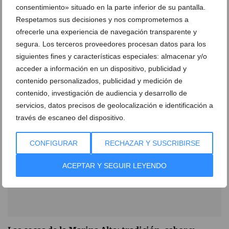
consentimiento» situado en la parte inferior de su pantalla.
Respetamos sus decisiones y nos comprometemos a
¡Ya tienes plan para el 31 de Octubre y los días 1 y 2
ofrecerle una experiencia de navegación transparente y
de noviembre! El Bancalet celebra el Oktober Fest
segura. Los terceros proveedores procesan datos para los
en Xàbia
siguientes fines y características especiales: almacenar y/o
28 de octubre de 2025
acceder a información en un dispositivo, publicidad y
contenido personalizados, publicidad y medición de
contenido, investigación de audiencia y desarrollo de
servicios, datos precisos de geolocalización e identificación a
través de escaneo del dispositivo.
CONFIGURAR
RECHAZAR Y SUSCRIBIRSE
ACEPTAR Y SEGUIR LEYENDO