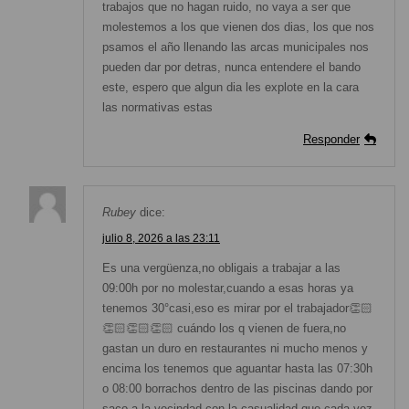
trabajos que no hagan ruido, no vaya a ser que
molestemos a los que vienen dos dias, los que nos
psamos el año llenando las arcas municipales nos
pueden dar por detras, nunca entendere el bando
este, espero que algun dia les explote en la cara
las normativas estas
Responder
Rubey
dice:
julio 8, 2026 a las 23:11
Es una vergüenza,no obligais a trabajar a las
09:00h por no molestar,cuando a esas horas ya
tenemos 30°casi,eso es mirar por el trabajador👏🏻
👏🏻👏🏻👏🏻 cuándo los q vienen de fuera,no
gastan un duro en restaurantes ni mucho menos y
encima los tenemos que aguantar hasta las 07:30h
o 08:00 borrachos dentro de las piscinas dando por
saco a la vecindad con la casualidad que cada vez