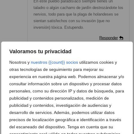
En este pueblo paradisíaco siempre tienes un
taladro o algún cacharro de jardín destrozándote los
nervios, todo para que la plaga de holandeses se
sientan satisfechos con su invasión (que no
inversión) tóxica. Estupendo.
Responder
Valoramos tu privacidad
Vecino
dice:
Nosotros y
nuestros {{count}} socios
utilizamos cookies y
otras tecnologías de seguimiento para mejorar su
julio 8, 2026 a las 13:37
experiencia en nuestra página web. Podemos almacenar y/o
Se recomienda encarecidamente…, se insta a
consultar información sobre un dispositivo y procesar datos
mantener una convivencia…,apela a la
personales, como su dirección IP y datos de búsqueda, para
colaboración…., Para parir este bando, mejor no
publicidad y contenidos personalizados, medición de
hacerlo. Esto es una tomadura de pelo. Los baretos
publicidad y contenidos, investigación de audiencias y
seguirán arrastrando mesas y sillas a las tantas de
desarrollo de servicios. Además, podemos utilizar datos
la noche, los «cantantes» de los paseos seguirán
precisos de localización geográfica e identificación a través
destrozando los oídos de los vecinos y viandantes
y los horteras de las motillas seguirán
del escaneado del dispositivo. Tenga en cuenta que su
cachondeandose de todos, los locales seguirán con
consentimiento será válido en todos nuestros subdominios.