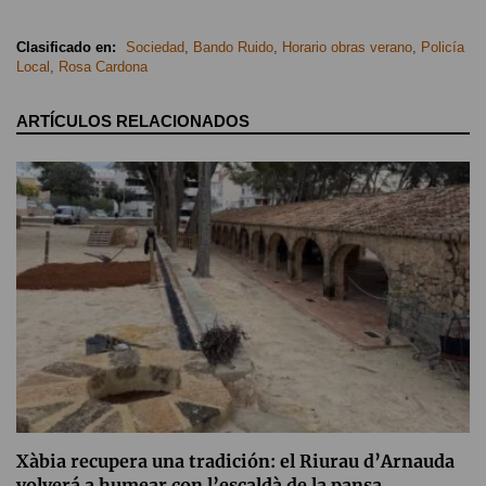
Clasificado en:
Sociedad
,
Bando Ruido
,
Horario obras verano
,
Policía
Local
,
Rosa Cardona
ARTÍCULOS RELACIONADOS
Xàbia recupera una tradición: el Riurau d’Arnauda
volverá a humear con l’escaldà de la pansa