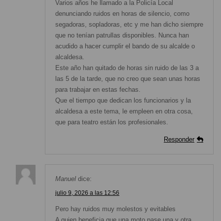
Varios años he llamado a la Policía Local
denunciando ruidos en horas de silencio, como
segadoras, sopladoras, etc y me han dicho siempre
que no tenían patrullas disponibles. Nunca han
acudido a hacer cumplir el bando de su alcalde o
alcaldesa.
Este año han quitado de horas sin ruido de las 3 a
las 5 de la tarde, que no creo que sean unas horas
para trabajar en estas fechas.
Que el tiempo que dedican los funcionarios y la
alcaldesa a este tema, le empleen en otra cosa,
que para teatro están los profesionales.
Responder
Manuel
dice:
julio 9, 2026 a las 12:56
Pero hay ruidos muy molestos y evitables
A quien beneficia que una moto pase una y otra