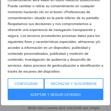
musiquita en el exterior y la bulla y el vocerío
Puede cambiar o retirar su consentimiento en cualquier
seguirán en los aledaños de discotecas y bares y ¿
momento haciendo clic en el botón «Preferencias de
pasará algo? NADA.
consentimiento» situado en la parte inferior de su pantalla.
Respetamos sus decisiones y nos comprometemos a
Responder
ofrecerle una experiencia de navegación transparente y
segura. Los terceros proveedores procesan datos para los
siguientes fines y características especiales: almacenar y/o
Manuel
dice:
acceder a información en un dispositivo, publicidad y
julio 8, 2026 a las 16:32
contenido personalizados, publicidad y medición de
La principal agresion acustica que sufrimos los
contenido, investigación de audiencia y desarrollo de
vecinos la causan las motos que circulan a toda
servicios, datos precisos de geolocalización e identificación a
velocidad con un ruido ensordecedor ,pasando una
través de escaneo del dispositivo.
y otra vez a veces haciendo carreras , otras
muchas en grupo. Llegan a La Caleta y circulan por
CONFIGURAR
RECHAZAR Y SUSCRIBIRSE
la Avenida de Ultramar eligiendo las horas de la
noche cuando no tienen coches ni obstaculos que
ACEPTAR Y SEGUIR LEYENDO
les impidan correr.
Hemos llamado a la Policia decenas de veces
desde hace cuarenta años solicitando que vengan