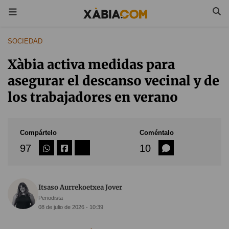
SOCIEDAD
Xàbia activa medidas para
asegurar el descanso vecinal y de
los trabajadores en verano
Compártelo
Coméntalo
97
10
Itsaso Aurrekoetxea Jover
Periodista
08 de julio de 2026 - 10:39