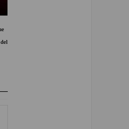
ue
del