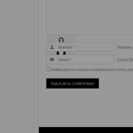
Coméntalo
0
Nombre (
Email (Ne
Notificadme los nuevos comentarios por correo ele