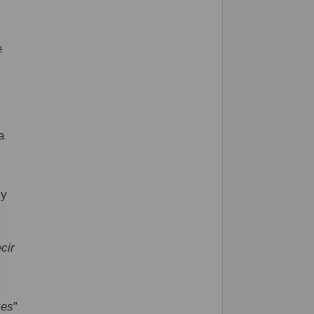
e
a
 y
cir
xes
”