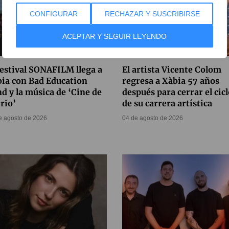
CONFIGURAR
RECHAZAR Y SUSCRIBIRSE
ACEPTAR Y SEGUIR LEYENDO
festival SONAFILM llega a
El artista Vicente Colom
ia con Bad Education
regresa a Xàbia 57 años
d y la música de ‘Cine de
después para cerrar el cic
rio’
de su carrera artística
e agosto de 2026
04 de agosto de 2026