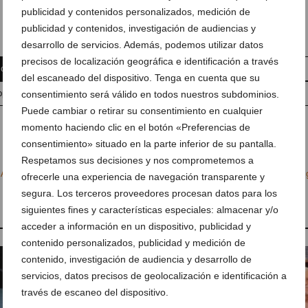
publicidad y contenidos personalizados, medición de
publicidad y contenidos, investigación de audiencias y
desarrollo de servicios. Además, podemos utilizar datos
precisos de localización geográfica e identificación a través
 comentario
Suscríbete a la newsletter
del escaneado del dispositivo. Tenga en cuenta que su
pp
Anúnciate en javea.com
Envía tu noticia
consentimiento será válido en todos nuestros subdominios.
Puede cambiar o retirar su consentimiento en cualquier
momento haciendo clic en el botón «Preferencias de
consentimiento» situado en la parte inferior de su pantalla.
Respetamos sus decisiones y nos comprometemos a
,
Arqueología
,
Benitatxell
,
Cultura
,
Historia
,
Anna Viciach
,
Manolo Segarra
,
Mi
ofrecerle una experiencia de navegación transparente y
segura. Los terceros proveedores procesan datos para los
siguientes fines y características especiales: almacenar y/o
acceder a información en un dispositivo, publicidad y
contenido personalizados, publicidad y medición de
contenido, investigación de audiencia y desarrollo de
servicios, datos precisos de geolocalización e identificación a
través de escaneo del dispositivo.