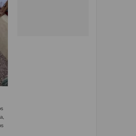
os
a,
os