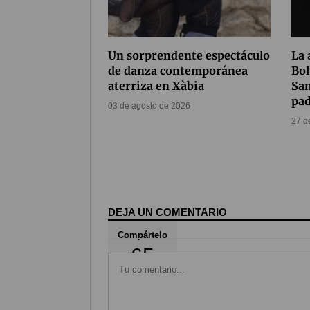
Un sorprendente espectáculo
La 
de danza contemporánea
Bol
aterriza en Xàbia
San
pad
03 de agosto de 2026
27 d
DEJA UN COMENTARIO
Compártelo
65