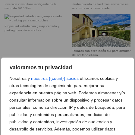
Inversión inmobiliaria inteligente de la
Jardín privado de fácil mantenimiento en
mano de MG Villas
una zona muy demandada
Propiedad vallada con garaje cerrado y
parking para cinco coches
Terrazas con orientación sur para disfrutar
del sol todo el año
Valoramos tu privacidad
Vistas panorámicas despejadas hacia el
La villa que conquista por sus vistas al
mar y el Montgó
mar y su versatilidad
Nosotros y
nuestros {{count}} socios
utilizamos cookies y
otras tecnologías de seguimiento para mejorar su
experiencia en nuestra página web. Podemos almacenar y/o
consultar información sobre un dispositivo y procesar datos
DEJA UN COMENTARIO
personales, como su dirección IP y datos de búsqueda, para
publicidad y contenidos personalizados, medición de
publicidad y contenidos, investigación de audiencias y
desarrollo de servicios. Además, podemos utilizar datos