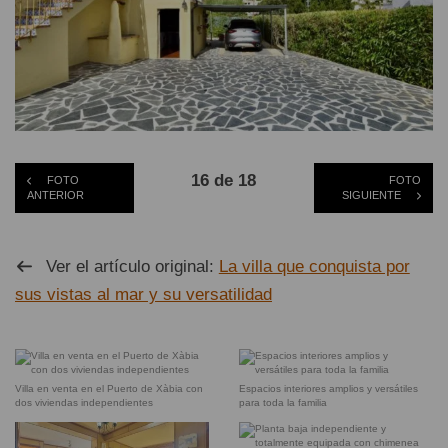
16 de 18
FOTO
FOTO
ANTERIOR
SIGUIENTE
Ver el artículo original:
La villa que conquista por
sus vistas al mar y su versatilidad
Villa en venta en el Puerto de Xàbia con
Espacios interiores amplios y versátiles
dos viviendas independientes
para toda la familia