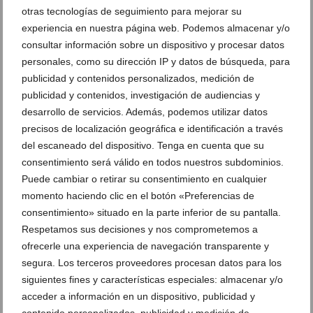
Agencia Inmobiliaria
,
Inmobiliaria/Propiedades
,
Promotoras
,
otras tecnologías de seguimiento para mejorar su
Urbanizaciones
,
MG Villas
,
Villa
,
Villa en Xàbia
,
Vistas al Mar
experiencia en nuestra página web. Podemos almacenar y/o
consultar información sobre un dispositivo y procesar datos
ARTÍCULOS RELACIONADOS
personales, como su dirección IP y datos de búsqueda, para
publicidad y contenidos personalizados, medición de
publicidad y contenidos, investigación de audiencias y
desarrollo de servicios. Además, podemos utilizar datos
precisos de localización geográfica e identificación a través
del escaneado del dispositivo. Tenga en cuenta que su
consentimiento será válido en todos nuestros subdominios.
Puede cambiar o retirar su consentimiento en cualquier
momento haciendo clic en el botón «Preferencias de
consentimiento» situado en la parte inferior de su pantalla.
Respetamos sus decisiones y nos comprometemos a
ofrecerle una experiencia de navegación transparente y
segura. Los terceros proveedores procesan datos para los
Vistas al mar en este apartamento exclusivo en el
siguientes fines y características especiales: almacenar y/o
Arenal
acceder a información en un dispositivo, publicidad y
21 de abril de 2026