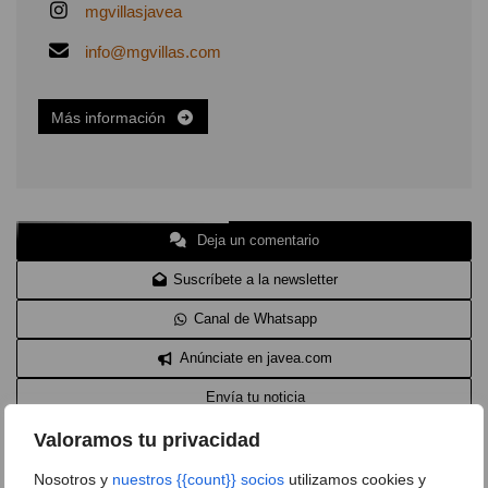
mgvillasjavea
info@mgvillas.com
Más información
Deja un comentario
Suscríbete a la newsletter
Canal de Whatsapp
Anúnciate en javea.com
Envía tu noticia
Valoramos tu privacidad
Nosotros y
nuestros {{count}} socios
utilizamos cookies y
Clasificado en:
Comercios y Servicios
,
Administración de Fincas
,