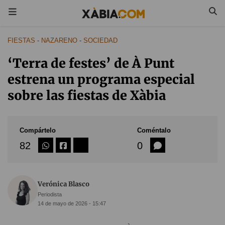
FIESTAS
-
NAZARENO
-
SOCIEDAD
‘Terra de festes’ de À Punt
estrena un programa especial
sobre las fiestas de Xàbia
Compártelo
Coméntalo
82
0
Verónica Blasco
Periodista
14 de mayo de 2026 - 15:47