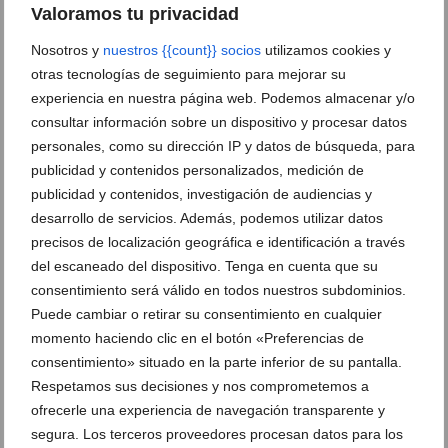
Valoramos tu privacidad
Xàbia activa un dispositivo especial de seguridad
Nosotros y
nuestros {{count}} socios
utilizamos cookies y
por el eclipse solar
otras tecnologías de seguimiento para mejorar su
08 de agosto de 2026
experiencia en nuestra página web. Podemos almacenar y/o
consultar información sobre un dispositivo y procesar datos
personales, como su dirección IP y datos de búsqueda, para
publicidad y contenidos personalizados, medición de
publicidad y contenidos, investigación de audiencias y
desarrollo de servicios. Además, podemos utilizar datos
precisos de localización geográfica e identificación a través
del escaneado del dispositivo. Tenga en cuenta que su
consentimiento será válido en todos nuestros subdominios.
Puede cambiar o retirar su consentimiento en cualquier
momento haciendo clic en el botón «Preferencias de
consentimiento» situado en la parte inferior de su pantalla.
Respetamos sus decisiones y nos comprometemos a
La inesperada sorpresa de los Jonas Brothers
ofrecerle una experiencia de navegación transparente y
durante sus vacaciones en Xàbia
segura. Los terceros proveedores procesan datos para los