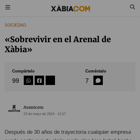
SOCIEDAD
«Sobrevivir en el Arenal de
Xàbia»
Compártelo
Coméntalo
99
7
Avantcem
23 de mayo de 2024 - 13:17
Después de 30 años de trayectoria cualquier empresa