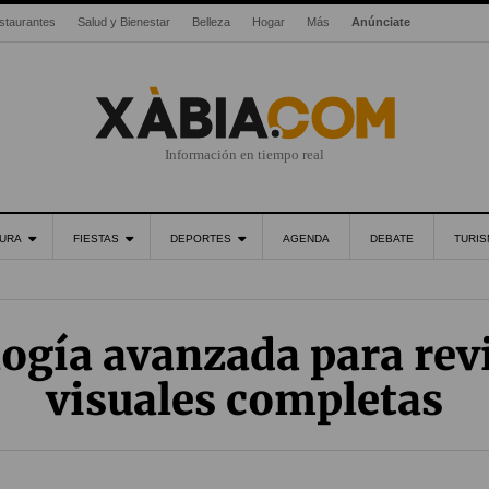
staurantes
Salud y Bienestar
Belleza
Hogar
Más
Anúnciate
Información en tiempo real
URA
FIESTAS
DEPORTES
AGENDA
DEBATE
TURI
ogía avanzada para rev
visuales completas