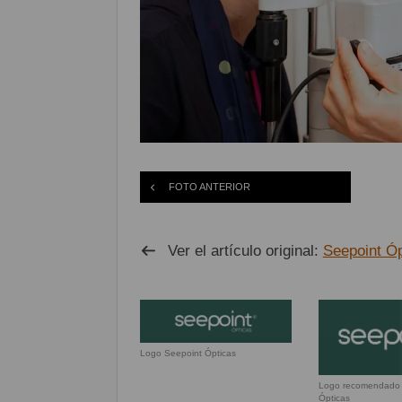
FOTO ANTERIOR
Ver el artículo original:
Seepoint Óp
Logo Seepoint Ópticas
Logo recomendado 
Ópticas