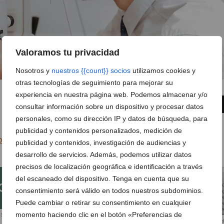
Valoramos tu privacidad
Nosotros y
nuestros {{count}} socios
utilizamos cookies y
otras tecnologías de seguimiento para mejorar su
experiencia en nuestra página web. Podemos almacenar y/o
6 de 12
FOTO SIGUIENTE
consultar información sobre un dispositivo y procesar datos
personales, como su dirección IP y datos de búsqueda, para
publicidad y contenidos personalizados, medición de
ticas
publicidad y contenidos, investigación de audiencias y
desarrollo de servicios. Además, podemos utilizar datos
precisos de localización geográfica e identificación a través
del escaneado del dispositivo. Tenga en cuenta que su
consentimiento será válido en todos nuestros subdominios.
Puede cambiar o retirar su consentimiento en cualquier
momento haciendo clic en el botón «Preferencias de
Seepoint
Equipo multilingüe especializado en
Instalaciones cómodas pensa