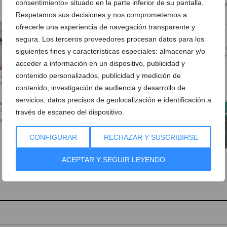
consentimiento» situado en la parte inferior de su pantalla.
cuidado ocular
para tu bienestar visual en Se
Ópticas
Respetamos sus decisiones y nos comprometemos a
ofrecerle una experiencia de navegación transparente y
segura. Los terceros proveedores procesan datos para los
Asesoramiento profesional en 
siguientes fines y características especiales: almacenar y/o
elección de tus gafas en Seep
acceder a información en un dispositivo, publicidad y
Ópticas
contenido personalizados, publicidad y medición de
da para
Revisión visual completa con
 completas
diagnóstico de precisión en
contenido, investigación de audiencia y desarrollo de
Seepoint Ópticas
servicios, datos precisos de geolocalización e identificación a
través de escaneo del dispositivo.
zada que marca
Gafas de diseño para todos los
estilos y edades
CONFIGURAR
RECHAZAR Y SUSCRIBIRSE
Seepoint Ópticas en Jávea
ACEPTAR Y SEGUIR LEYENDO