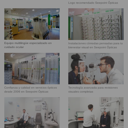
Logo recomendado Seepoint Ópticas
Equipo multilingüe especializado en
Instalaciones cómodas pensadas para tu
cuidado ocular
bienestar visual en Seepoint Ópticas
Confianza y calidad en servicios ópticos
Tecnología avanzada para revisiones
desde 2006 en Seepoint Ópticas
visuales completas