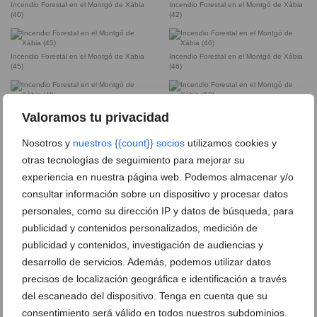
Incendio Forestal en el Montgó de Xàbia
Incendio Forestal en el Montgó de Xàbia
(40)
(42)
Incendio Forestal en el Montgó de Xàbia
Incendio Forestal en el Montgó de Xàbia
(45)
(46)
Incendio Forestal en el Montgó de Xàbia
Incendio Forestal en el Montgó de Xàbia
Valoramos tu privacidad
(48)
(50)
Nosotros y
nuestros {{count}} socios
utilizamos cookies y
otras tecnologías de seguimiento para mejorar su
Incendio Forestal en el Montgó de Xàbia
Incendio Forestal en el Montgó de Xàbia
(56)
(58)
experiencia en nuestra página web. Podemos almacenar y/o
consultar información sobre un dispositivo y procesar datos
personales, como su dirección IP y datos de búsqueda, para
Incendio Forestal en el Montgó de Xàbia
Incendio Forestal en el Montgó de Xàbia
(61)
(62)
publicidad y contenidos personalizados, medición de
publicidad y contenidos, investigación de audiencias y
desarrollo de servicios. Además, podemos utilizar datos
Incendio Forestal en el Montgó de Xàbia
(64)
precisos de localización geográfica e identificación a través
del escaneado del dispositivo. Tenga en cuenta que su
consentimiento será válido en todos nuestros subdominios.