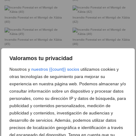
Incendio Forestal en el Montgó de Xàbia
Incendio Forestal en el Montgó de Xàbia
(40)
(42)
Incendio Forestal en el Montgó de Xàbia
Incendio Forestal en el Montgó de Xàbia
(45)
(46)
Valoramos tu privacidad
Incendio Forestal en el Montgó de Xàbia
Incendio Forestal en el Montgó de Xàbia
(48)
(50)
Nosotros y
nuestros {{count}} socios
utilizamos cookies y
otras tecnologías de seguimiento para mejorar su
experiencia en nuestra página web. Podemos almacenar y/o
Incendio Forestal en el Montgó de Xàbia
Incendio Forestal en el Montgó de Xàbia
(56)
(58)
consultar información sobre un dispositivo y procesar datos
personales, como su dirección IP y datos de búsqueda, para
publicidad y contenidos personalizados, medición de
Incendio Forestal en el Montgó de Xàbia
Incendio Forestal en el Montgó de Xàbia
(61)
(62)
publicidad y contenidos, investigación de audiencias y
desarrollo de servicios. Además, podemos utilizar datos
precisos de localización geográfica e identificación a través
Incendio Forestal en el Montgó de Xàbia
(64)
del escaneado del dispositivo. Tenga en cuenta que su